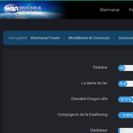
Warmania
R
Navigation
:
Warmania Forum
›
Modélisme et Concours
›
Concour
Radukar
4.05%
La dame du lac
5.41%
Chevalier Dragon elfe
8.11%
Compagnon de la Deathwing
9.46%
Gladiateur
1.35%