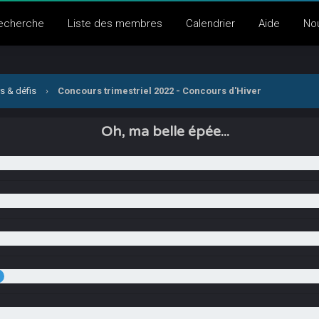
echerche
Liste des membres
Calendrier
Aide
No
s & défis
›
Concours trimestriel 2022 - Concours d'Hiver
Oh, ma belle épée...