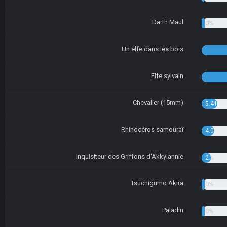
Darth Maul
1.35%
Un elfe dans les bois
Elfe sylvain
Chevalier (15mm)
5.41%
Rhinocéros samouraï
4.05%
Inquisiteur des Griffons d'Akkylannie
2.70%
Tsuchigumo Akira
1.35%
Paladin
1.35%