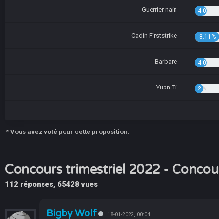
Guerrier nain
4.05%
Cadin Firststrike
8.11%
Barbare
4.05%
Yuan-Ti
2.70%
* Vous avez voté pour cette proposition.
Concours trimestriel 2022 - Concou
112 réponses, 65428 vues
Bigby Wolf
18-01-2022, 00:04