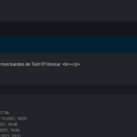
 mes bandes de Test Of Honour. <br></p>
17:46
-12-2021, 18:09
021, 18:48
2021, 19:36
-2021, 20:01