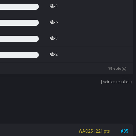
3
6
3
2
74 vote(s)
[
Voir les résultats
]
WAC25 : 221 pts
#35