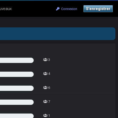
uveaux
S’enregistrer
Connexion
3
4
6
7
1