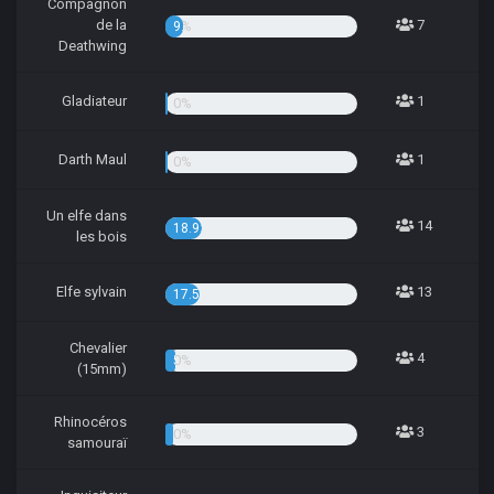
Compagnon
de la
7
9.46%
Deathwing
Gladiateur
1
1.35%
Darth Maul
1
1.35%
Un elfe dans
14
18.92%
les bois
Elfe sylvain
13
17.57%
Chevalier
4
5.41%
(15mm)
Rhinocéros
3
4.05%
samouraï