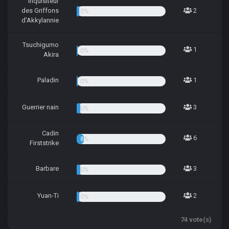
Inquisiteur
des Griffons
2
2.70%
d'Akkylannie
Tsuchigumo
1
1.35%
Akira
Paladin
1
1.35%
Guerrier nain
3
4.05%
Cadin
6
8.11%
Firststrike
Barbare
3
4.05%
Yuan-Ti
2
2.70%
74 vote(s)