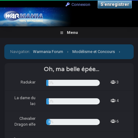
S’enregistrer
Connexion
Menu
Navigation
:
Warmania Forum
›
Modélisme et Concours
›
Concours & défis
›
Concours trimestriel 2022 - Concours
Oh, ma belle épée...
d'Hiver
Radukar
3
4.05%
La dame du
4
5.41%
lac
Chevalier
6
8.11%
Dragon elfe