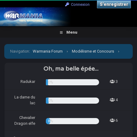
S’enregistrer
Connexion
Menu
Navigation
:
Warmania Forum
›
Modélisme et Concours
›
Concours & défis
›
Concours trimestriel 2022 - Concours
Oh, ma belle épée...
d'Hiver
Radukar
3
4.05%
La dame du
4
5.41%
lac
Chevalier
6
8.11%
Dragon elfe