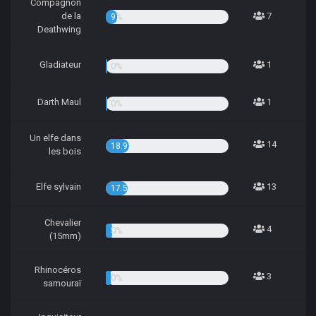
Compagnon
de la
7
9.46%
Deathwing
Gladiateur
1
1.35%
Darth Maul
1
1.35%
Un elfe dans
14
18.92%
les bois
Elfe sylvain
13
17.57%
Chevalier
4
5.41%
(15mm)
Rhinocéros
3
4.05%
samouraï