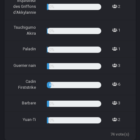
Inquisiteur
des Griffons
2
2.70%
d'Akkylannie
Tsuchigumo
1
1.35%
Akira
Paladin
1
1.35%
Guerrier nain
3
4.05%
Cadin
6
8.11%
Firststrike
Barbare
3
4.05%
Yuan-Ti
2
2.70%
74 vote(s)