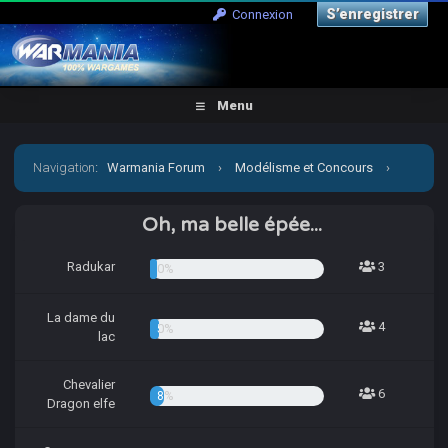
S’enregistrer
Connexion
Menu
Navigation
:
Warmania Forum
›
Modélisme et Concours
›
Concours & défis
›
Concours trimestriel 2022 - Concours
Oh, ma belle épée...
d'Hiver
Radukar
3
4.05%
La dame du
4
5.41%
lac
Chevalier
6
8.11%
Dragon elfe