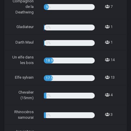
Compagnon
de la
7
9.46%
Deathwing
Gladiateur
1
1.35%
Darth Maul
1
1.35%
Un elfe dans
14
18.92%
les bois
Elfe sylvain
13
17.57%
Chevalier
4
5.41%
(15mm)
Rhinocéros
3
4.05%
samouraï