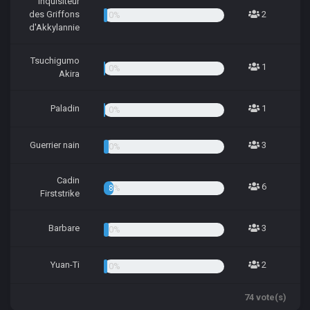
Inquisiteur
des Griffons
2
2.70%
d'Akkylannie
Tsuchigumo
1
1.35%
Akira
Paladin
1
1.35%
Guerrier nain
3
4.05%
Cadin
6
8.11%
Firststrike
Barbare
3
4.05%
Yuan-Ti
2
2.70%
74 vote(s)