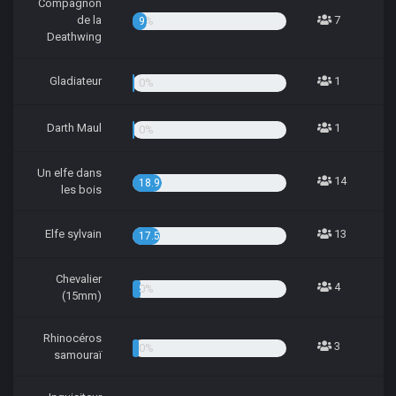
Compagnon
de la
7
9.46%
Deathwing
Gladiateur
1
1.35%
Darth Maul
1
1.35%
Un elfe dans
14
18.92%
les bois
Elfe sylvain
13
17.57%
Chevalier
4
5.41%
(15mm)
Rhinocéros
3
4.05%
samouraï