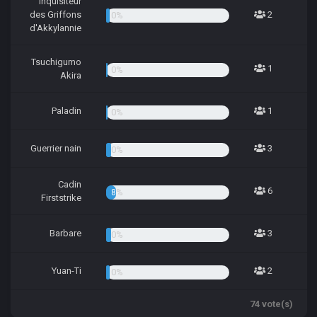
Inquisiteur
des Griffons
2
2.70%
d'Akkylannie
Tsuchigumo
1
1.35%
Akira
Paladin
1
1.35%
Guerrier nain
3
4.05%
Cadin
6
8.11%
Firststrike
Barbare
3
4.05%
Yuan-Ti
2
2.70%
74 vote(s)