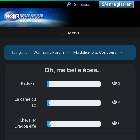
S’enregistrer
Connexion
Menu
Navigation
:
Warmania Forum
›
Modélisme et Concours
›
Concours & défis
›
Concours trimestriel 2022 - Concours
Oh, ma belle épée...
d'Hiver
Radukar
3
4.05%
La dame du
4
5.41%
lac
Chevalier
6
8.11%
Dragon elfe