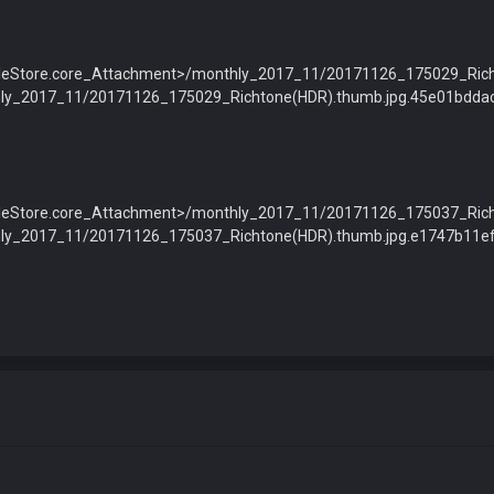
"<fileStore.core_Attachment>/monthly_2017_11/20171126_175029_Ri
nthly_2017_11/20171126_175029_Richtone(HDR).thumb.jpg.45e01bdd
="<fileStore.core_Attachment>/monthly_2017_11/20171126_175037_Ri
nthly_2017_11/20171126_175037_Richtone(HDR).thumb.jpg.e1747b11e