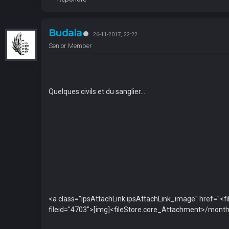
Budala
26-11-2017, 22:22
Senior Member
Quelques civils et du sanglier...
<a class="ipsAttachLink ipsAttachLink_image" href=
fileid="4703">[img]<fileStore.core_Attachment>/mo