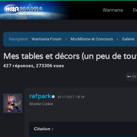
Warmania
R
Navigation
:
Warmania Forum
›
Modélisme et Concours
›
Galerie
Mes tables et décors (un peu de tout)
427 réponses, 273306 vues
Pr
rafpark
23-11-2017, 18:18
Wookie Cookie
Citation :