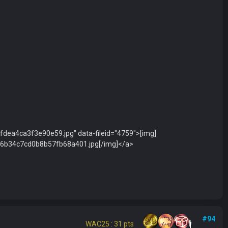
a4ca3f3e90e59.jpg" data-fileid="4759">[img]
6b34c7cd0b8b57fb68a401.jpg[/img]</a>
#94
WAC25 : 31 pts