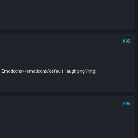
#95
.core_Emoticons>/emoticons/default_laugh.png[/img]
#96