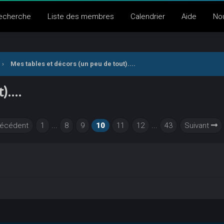
echerche
Liste des membres
Calendrier
Aide
No
›
Mes tables et décors (un peu de tout)....
....
écédent
1
...
8
9
10
11
12
...
43
Suivant