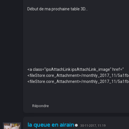
Début de ma prochaine table 3D...
<a class="ipsAttachLink ipsAttachLink_image" href="
<fileStore.core_Attachment>/monthly_2017_11/5a1fb
<fileStore.core_Attachment>/monthly_2017_11/5a1f
Répondre
la queue en airain
30-11-2017, 11:19