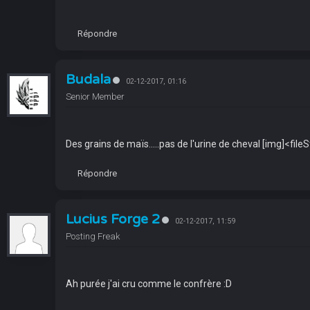
Répondre
Budala
02-12-2017, 01:16
Senior Member
Des grains de maïs.....pas de l'urine de cheval [img]<f
Répondre
Lucius Forge 2
02-12-2017, 11:59
Posting Freak
Ah purée j'ai cru comme le confrère :D