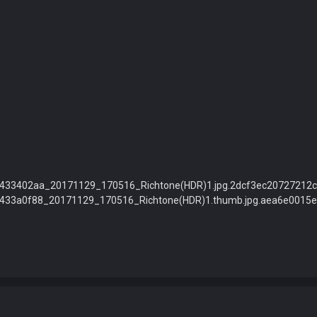
433402aa_20171129_170516_Richtone(HDR)1.jpg.2dcf3ec20727212cfde
b433a0f88_20171129_170516_Richtone(HDR)1.thumb.jpg.aea6e0015e