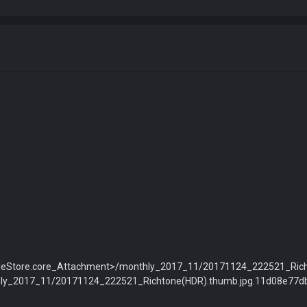
"<fileStore.core_Attachment>/monthly_2017_11/20171124_222521_Ric
nthly_2017_11/20171124_222521_Richtone(HDR).thumb.jpg.11d08e77