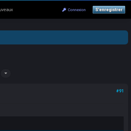
uveaux
S’enregistrer
Connexion
#91