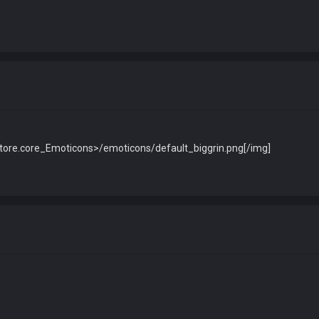
ileStore.core_Emoticons>/emoticons/default_biggrin.png[/img]