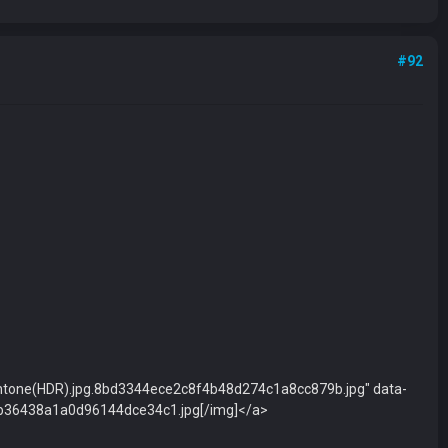
#92
htone(HDR).jpg.8bd3344ece2c8f4b48d274c1a8cc879b.jpg" data-
db36438a1a0d96144dce34c1.jpg[/img]</a>