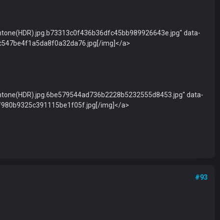
chtone(HDR).jpg.b73313c0f436b36dfc45bb989926643e.jpg" data-
ac547be4f1a5da8f0a32da76.jpg[/img]</a>
chtone(HDR).jpg.6be579544ad736b2228b5232555d8453.jpg" data-
f980b9325c391115be1f05f.jpg[/img]</a>
#93