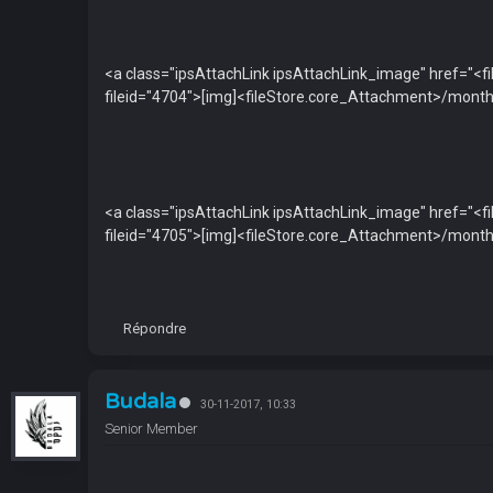
<a class="ipsAttachLink ipsAttachLink_image" href=
fileid="4704">[img]<fileStore.core_Attachment>/mo
<a class="ipsAttachLink ipsAttachLink_image" href
fileid="4705">[img]<fileStore.core_Attachment>/mo
Répondre
Budala
30-11-2017, 10:33
Senior Member