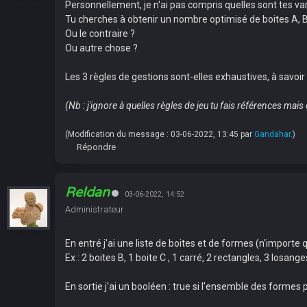
Personnellement, je n'ai pas compris quelles sont tes vari
Tu cherches à obtenir un nombre optimisé de boites A, B,
Ou le contraire ?
Ou autre chose ?
Les 3 règles de gestions sont-elles exhaustives, à savoir
(Nb : j'ignore à quelles règles de jeu tu fais références ma
(Modification du message : 03-06-2022, 13:45 par
Gandahar
.)
Répondre
Reldan
03-06-2022, 14:52
Administrateur
En entré j'ai une liste de boites et de formes (n'importe
Ex : 2 boites B, 1 boite C , 1 carré, 2 rectangles, 3 losange
En sortie j'ai un booléen : true si l'ensemble des formes