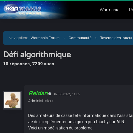
Warmania
R
Navigation
:
Warmania Forum
›
Communauté
›
Taverne des joueur
Défi algorithmique
10 réponses, 7209 vues
Reldan
02-06-2022, 11:05
Administrateur
Des amateurs de casse tête informatique dans l'assista
Je dois implémenter un algo un peu touchy sur ALN.
Voici un modélisation du problème :