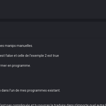
ques manips manuelles.
st false et celle de l'exemple 2 est true
sformer en programme.
oin dans l'un de mes programmes existant.
 n'est pas compliquée et tu pourras la traduire dans n'importe quel autre