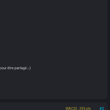
 pour être partagé ;-)
WAC25 : 293 pts
#2