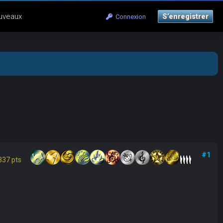
uveaux
S’enregistrer
Connexion
#1
337 pts