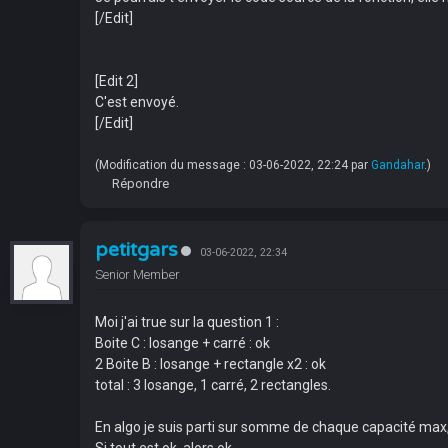
[/Edit]
[Edit 2]
C'est envoyé.
[/Edit]
(Modification du message : 03-06-2022, 22:24 par
Gandahar
.)
Répondre
petitgars
03-06-2022, 22:34
Senior Member
Moi j'ai true sur la question 1 :
Boite C : losange + carré : ok
2 Boite B : losange + rectangle x2 : ok
total : 3 losange, 1 carré, 2 rectangles.
En algo je suis parti sur somme de chaque capacité max