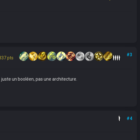
#3
337 pts
e juste un booléen, pas une architecture.
#4