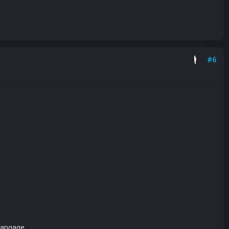
#6
 langage.