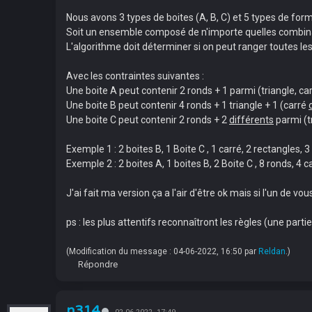
Nous avons 3 types de boites (A, B, C) et 5 types de forme
Soit un ensemble composé de n'importe quelles combina
L'algorithme doit déterminer si on peut ranger toutes le
Avec les contraintes suivantes :
Une boite A peut contenir 2 ronds + 1 parmi (triangle, ca
Une boite B peut contenir 4 ronds + 1 triangle + 1 (carré
Une boite C peut contenir 2 ronds + 2
différents
parmi (tr
Exemple 1 : 2 boites B, 1 Boite C , 1 carré, 2 rectangles, 
Exemple 2 : 2 boites A, 1 boites B, 2 Boite C , 8 ronds, 4 
J'ai fait ma version ça a l'air d'être ok mais si l'un de v
ps : les plus attentifs reconnaîtront les règles (une parti
(Modification du message : 04-06-2022, 16:50 par
Reldan
.)
Répondre
n314