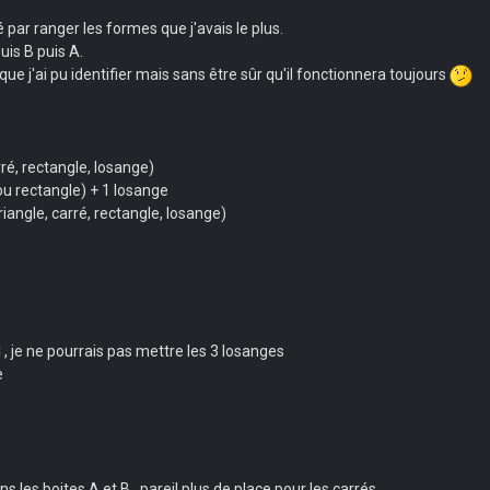
 par ranger les formes que j'avais le plus.
uis B puis A.
e j'ai pu identifier mais sans être sûr qu'il fonctionnera toujours
rré, rectangle, losange)
 ou rectangle) + 1 losange
riangle, carré, rectangle, losange)
, je ne pourrais pas mettre les 3 losanges
e
les boites A et B , pareil plus de place pour les carrés