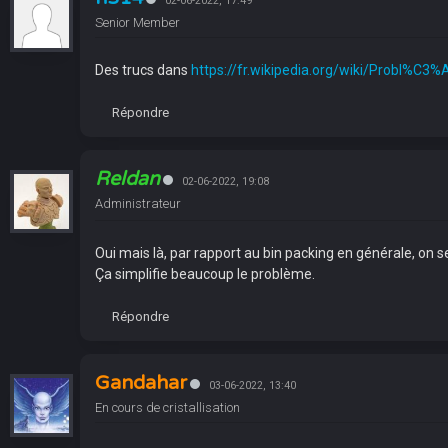
02-06-2022, 17:49
Senior Member
Des trucs dans
https://fr.wikipedia.org/wiki/Probl%C3%A
Répondre
Reldan
02-06-2022, 19:08
Administrateur
Oui mais là, par rapport au bin packing en générale, on se
Ça simplifie beaucoup le problème.
Répondre
Gandahar
03-06-2022, 13:40
En cours de cristallisation