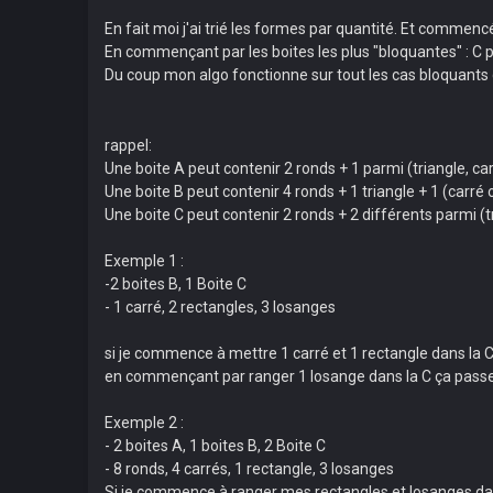
En fait moi j'ai trié les formes par quantité. Et commencé
En commençant par les boites les plus "bloquantes" : C p
Du coup mon algo fonctionne sur tout les cas bloquants qu
rappel:
Une boite A peut contenir 2 ronds + 1 parmi (triangle, ca
Une boite B peut contenir 4 ronds + 1 triangle + 1 (carré
Une boite C peut contenir 2 ronds + 2 différents parmi (t
Exemple 1 :
-2 boites B, 1 Boite C
- 1 carré, 2 rectangles, 3 losanges
si je commence à mettre 1 carré et 1 rectangle dans la C 
en commençant par ranger 1 losange dans la C ça pass
Exemple 2 :
- 2 boites A, 1 boites B, 2 Boite C
- 8 ronds, 4 carrés, 1 rectangle, 3 losanges
Si je commence à ranger mes rectangles et losanges dans 