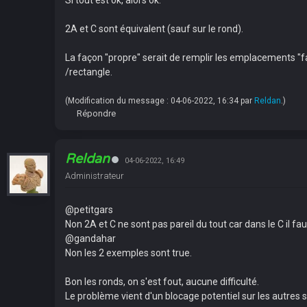
Si tout est ok, alors ok.
2A et C sont équivalent (sauf sur le rond).
La façon "propre" serait de remplir les emplacements "fa
/rectangle.
(Modification du message : 04-06-2022, 16:34 par
Reldan
.)
Répondre
Reldan
04-06-2022, 16:49
Administrateur
@petitgars
Non 2A et C ne sont pas pareil du tout car dans le C il fa
@gandahar
Non les 2 exemples sont true.
Bon les ronds, on s'est fout, aucune difficulté.
Le problème vient d'un blocage potentiel sur les autres 