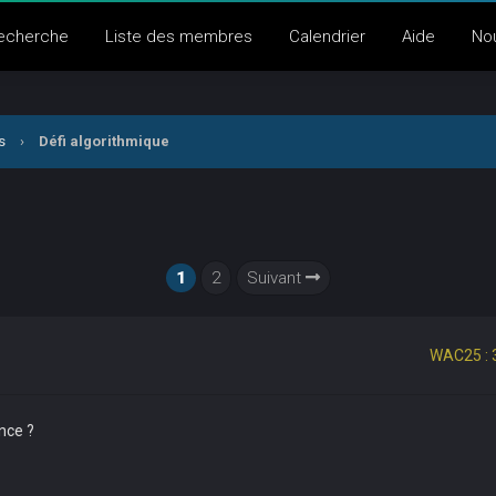
echerche
Liste des membres
Calendrier
Aide
No
s
›
Défi algorithmique
1
2
Suivant
WAC25 : 
nce ?