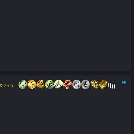
#5
337 pts