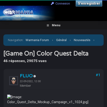
S’enregistrer
Connexion
Menu
Navigation
:
Warmania Forum
›
Général
›
Nouveautés
›
[Game On] Color Quest Delta
[Game On] Color Quest Delta
46 réponses, 29075 vues
FLUO
#1
22-09-2022, 12:00
Member