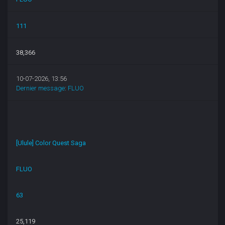
111
38,366
10-07-2026, 13:56
Dernier message
:
FLUO
[Ulule] Color Quest Saga
FLUO
63
25,119