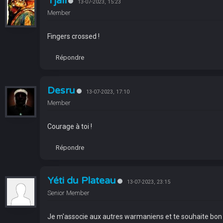
Tjall
13-07-2023, 15:23
Member
Fingers crossed !
Répondre
Desru
13-07-2023, 17:10
Member
Courage à toi !
Répondre
Yéti du Plateau
13-07-2023, 23:15
Senior Member
Je m'associe aux autres warmaniens et te souhaite bon 