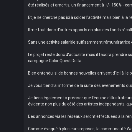
été réalisés et amortis, un financement à +/- 150% - co
Et je ne cherche pas ici à solder l'activité mais bien à la r
Il me faut donc d'autres apports en plus des fonds réco
Sans une activité salariée suffisamment rémunératrice e
Le projet reste donc d'actualité mais il faudra prendre
campagne Color Quest Delta.
Bien entendu, si de bonnes nouvelles arrivent d'ici là, le
Je vous tiendrai informé de la suite des évènements qua
Je tiens également à préciser que l'équipe d'illustrateur
évidente non plus du côté des artistes indépendants, que
Des annonces via les réseaux seront effectuées à la ren
Comme évoqué à plusieurs reprises, la communauté Warm