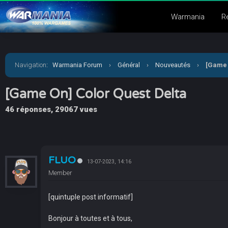
Warmania
R
Navigation
:
Warmania Forum
›
Général
›
Nouveautés
›
[Game 
[Game On] Color Quest Delta
46 réponses, 29067 vues
FLUO
13-07-2023, 14:16
Member
[quintuple post informatif]
Bonjour à toutes et à tous,