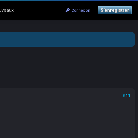
uveaux
S’enregistrer
Connexion
#11