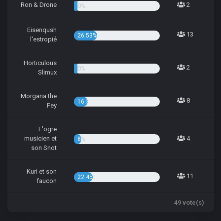
Ron & Drone
2
4.08%
Eisenqush
13
26.53%
l'estropié
Horticulous
2
4.08%
Slimux
Morgana the
8
16.33%
Fey
L'ogre
musicien et
4
8.16%
son Snot
Kuri et son
11
22.45%
faucon
49 vote(s)