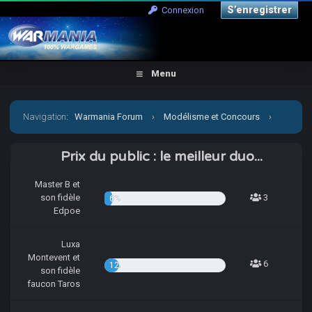
S’enregistrer
Connexion
Menu
Navigation
:
Warmania Forum
›
Modélisme et Concours
›
Concours & défis
›
Concours trimestriel 2023 - Concours
Prix du public : le meilleur duo...
d'Hiver, le topic où l'on est accompagné.
Master B et
son fidèle
3
6.12%
Edpoe
Luxa
Montevent et
6
12.24%
son fidèle
faucon Taros