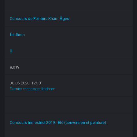
Concours de Peinture Khârn-Âges
feldhorn
0
8,019
30-06-2020, 12:30
Dernier message
:
feldhorn
Concours trimestriel 2019 - Eté (conversion et peinture)