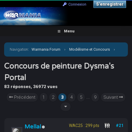
S’enregistrer
Connexion
Menu
Navigation
:
Warmania Forum
›
Modélisme et Concours
›
Concours & défis
›
Concours de peinture Dysma's Portal
Concours de peinture Dysma's
Portal
83 réponses, 36972 vues
Précédent
1
2
3
4
5
...
9
Suivant
Mellal
WAC25 : 299 pts
#21