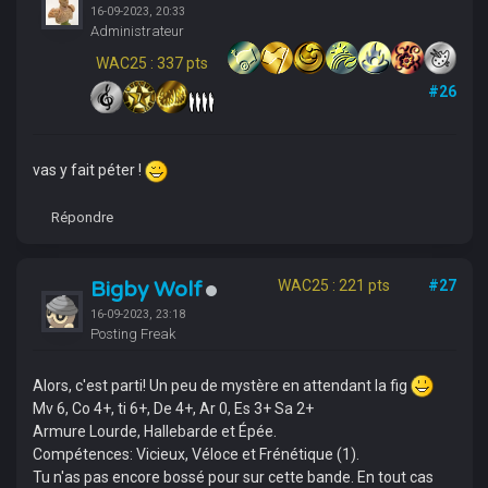
16-09-2023, 20:33
Administrateur
WAC25 : 337 pts
#26
vas y fait péter !
Répondre
Bigby Wolf
WAC25 : 221 pts
#27
16-09-2023, 23:18
Posting Freak
Alors, c'est parti! Un peu de mystère en attendant la fig
Mv 6, Co 4+, ti 6+, De 4+, Ar 0, Es 3+ Sa 2+
Armure Lourde, Hallebarde et Épée.
Compétences: Vicieux, Véloce et Frénétique (1).
Tu n'as pas encore bossé pour sur cette bande. En tout cas