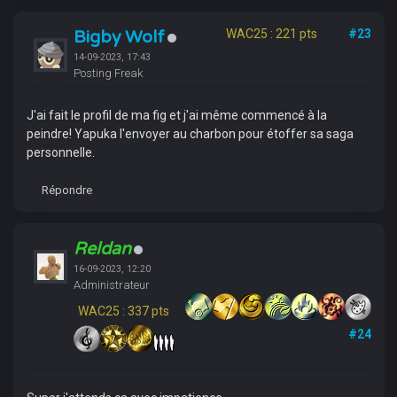
Bigby Wolf
WAC25 : 221 pts
#23
14-09-2023, 17:43
Posting Freak
J'ai fait le profil de ma fig et j'ai même commencé à la
peindre! Yapuka l'envoyer au charbon pour étoffer sa saga
personnelle.
Répondre
Reldan
16-09-2023, 12:20
Administrateur
WAC25 : 337 pts
#24