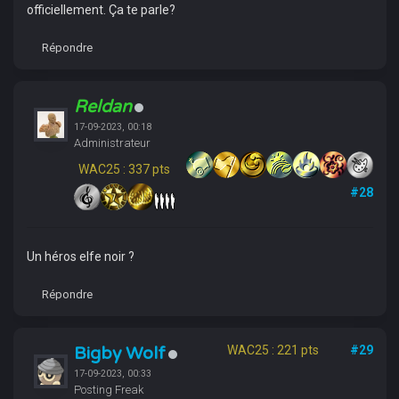
officiellement. Ça te parle?
Répondre
Reldan
17-09-2023, 00:18
Administrateur
WAC25 : 337 pts
#28
Un héros elfe noir ?
Répondre
Bigby Wolf
WAC25 : 221 pts
#29
17-09-2023, 00:33
Posting Freak