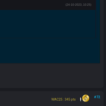
(24-10-2023, 10:25)
#72
WAC25 : 345 pts