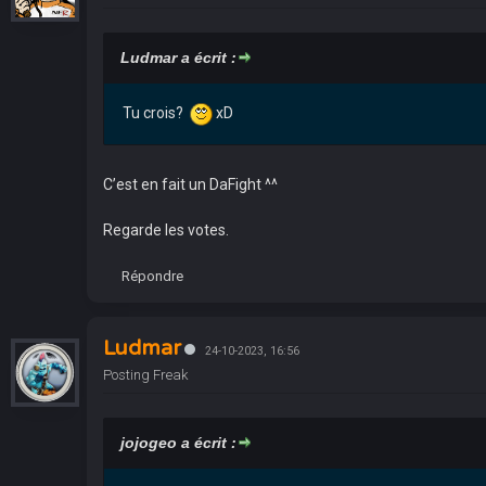
Ludmar a écrit :
Tu crois?
xD
C’est en fait un DaFight ^^
Regarde les votes.
Répondre
Ludmar
24-10-2023, 16:56
Posting Freak
jojogeo a écrit :