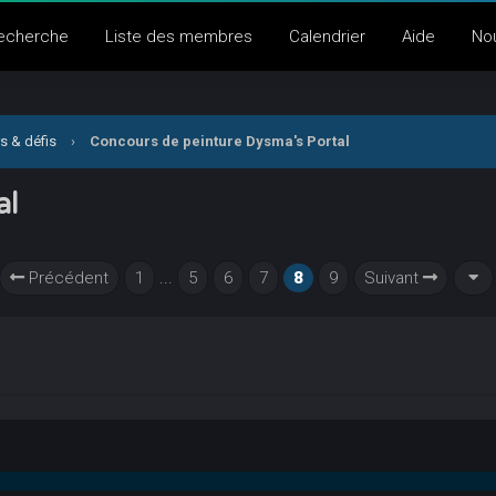
echerche
Liste des membres
Calendrier
Aide
No
s & défis
›
Concours de peinture Dysma's Portal
al
Précédent
1
...
5
6
7
8
9
Suivant