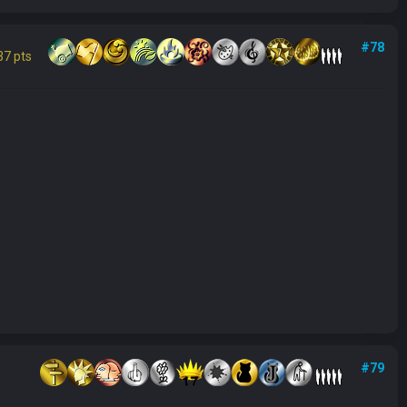
#78
37 pts
#79