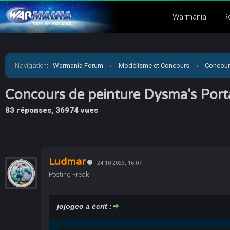
Warmania
R
Navigation
:
Warmania Forum
›
Modélisme et Concours
›
Concour
Concours de peinture Dysma's Port
83 réponses, 36974 vues
Ludmar
24-10-2023, 16:07
Posting Freak
jojogeo a écrit :