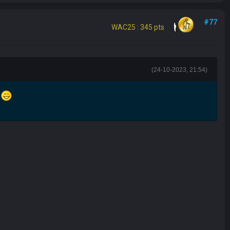
#77
WAC25 : 345 pts
(24-10-2023, 21:54)
s