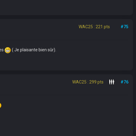
WAC25 : 221 pts
#75
ies
( Je plaisante bien sûr).
WAC25 : 299 pts
#76