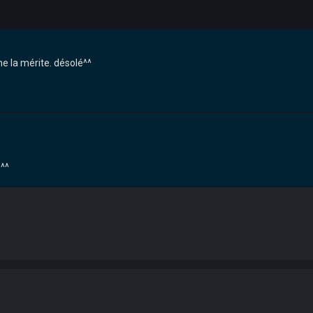
e la mérite. désolé^^
 ^^