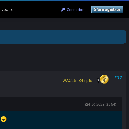
uveaux
S’enregistrer
Connexion
#77
WAC25 : 345 pts
(24-10-2023, 21:54)
s