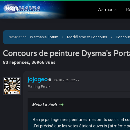
Warmania
R
Navigation
:
Warmania Forum
›
Modélisme et Concours
›
Concour
Concours de peinture Dysma's Port
83 réponses, 36966 vues
jojogeo
24-10-2023, 22:27
Posting Freak
Mellal a écrit :
Bah je partage mes peintures mes petits cocos, et co
J'ai précisé que les votes étaient ouverts j'ai même p