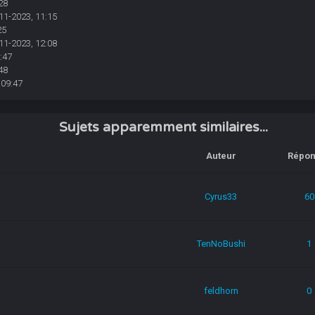
28
11-2023, 11:15
25
11-2023, 12:08
:47
48
 09:47
Sujets apparemment similaires...
Auteur
Répon
Cyrus33
60
TenNoBushi
1
feldhorn
0