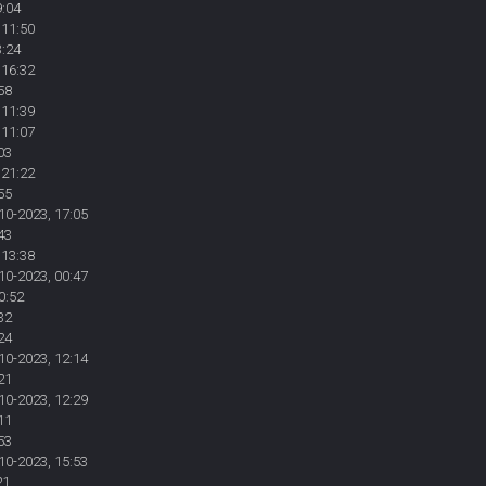
9:04
 11:50
3:24
 16:32
58
 11:39
 11:07
03
 21:22
55
10-2023, 17:05
43
 13:38
10-2023, 00:47
0:52
32
24
10-2023, 12:14
21
10-2023, 12:29
11
53
10-2023, 15:53
21