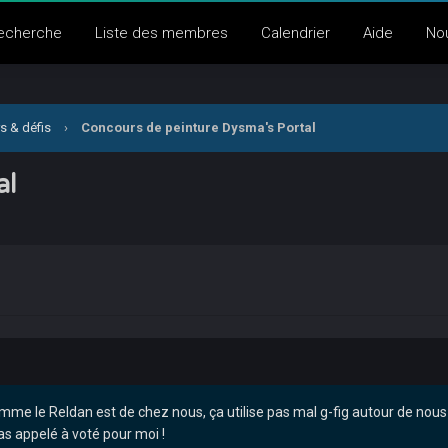
echerche
Liste des membres
Calendrier
Aide
No
s & défis
›
Concours de peinture Dysma's Portal
al
mme le Reldan est de chez nous, ça utilise pas mal g-fig autour de nou
as appelé à voté pour moi !