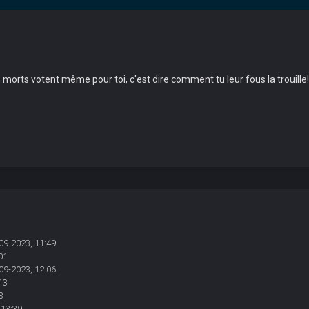
 morts votent même pour toi, c'est dire comment tu leur fous la trouille!
09-2023, 11:49
01
09-2023, 12:06
13
3
 13:39