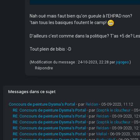
Nah oué mais faut bien qu'on gueule à l'EHPAD non?
'tain tous les basiques foutent le camp!
D'ailleurs c'est comme dans la politique? T'as +5 de? Les
Tout plein de bibis :-D
(Modification du message : 24-10-2023, 22:28 par
jojogeo
.)
Répondre
Messages dans ce sujet
Concours de peinture Dysma's Portal
- par
Reldan
- 05-09-2023, 11:12
RE: Concours de peinture Dysma's Portal
- par
Sceptik le sloucheur
- 05-
RE: Concours de peinture Dysma's Portal
- par
Reldan
- 05-09-2023, 12:
RE: Concours de peinture Dysma's Portal
- par
Sceptik le sloucheur
- 05-
RE: Concours de peinture Dysma's Portal
- par
Reldan
- 05-09-2023, 12:
RE: Concours de peinture Dysma's Portal
- par
Mellal
- 06-09-2023, 10:3
RE: Concours de peinture Dysma's Portal
- par
Bigby Wolf
- 06-09-2023,