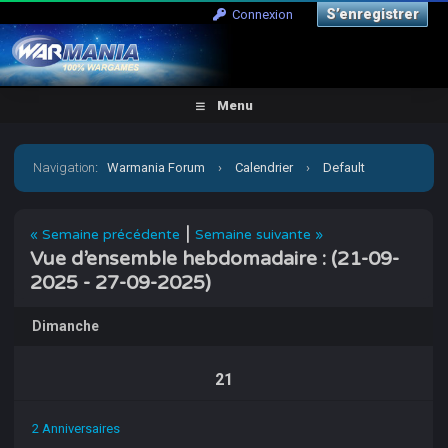
S’enregistrer
Connexion
Menu
Navigation
:
Warmania Forum
›
Calendrier
›
Default
Calendar
›
Septembre 2025
›
Vue d’ensemble
|
« Semaine précédente
Semaine suivante »
Vue d’ensemble hebdomadaire : (21-09-
hebdomadaire :
2025 - 27-09-2025)
Dimanche
21
2 Anniversaires