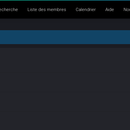
echerche
Liste des membres
Calendrier
Aide
No