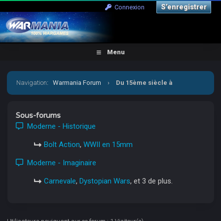
S’enregistrer
Connexion
Menu
Navigation
:
Warmania Forum
›
Du 15ème siècle à
aujourd'hui
Sous-forums
Moderne - Historique
Bolt Action
,
WWII en 15mm
Moderne - Imaginaire
Carnevale
,
Dystopian Wars
, et 3 de plus.