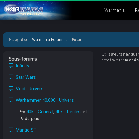
Warmania
R
Navigation
:
Warmania Forum
›
Futur
Utilisateurs naviguant
Sous-forums
Modéré par :
Modér
Infinity
Star Wars
Void : Univers
Warhammer 40.000 : Univers
40k - Général
,
40k - Règles
, et
9 de plus.
Mantic SF