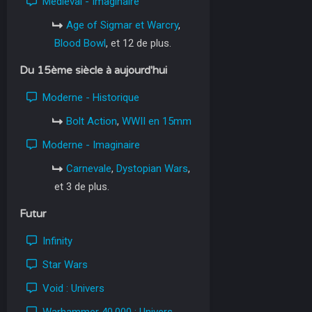
Médiéval - Imaginaire
Age of Sigmar et Warcry
,
Blood Bowl
, et 12 de plus.
Du 15ème siècle à aujourd'hui
Moderne - Historique
Bolt Action
,
WWII en 15mm
Moderne - Imaginaire
Carnevale
,
Dystopian Wars
,
et 3 de plus.
Futur
Infinity
Star Wars
Void : Univers