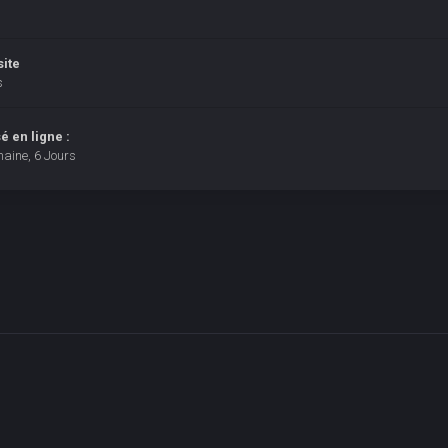
site
s
 en ligne :
maine, 6 Jours