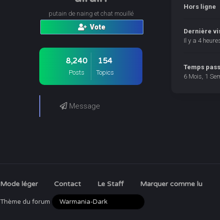
Hors ligne
putain de naing et chat mouillé
Vote
Dernière vi
Il y a 4 heure
8,240
154
Temps passé
Posts
Topics
6 Mois, 1 Se
Message
Mode léger
Contact
Le Staff
Marquer comme lu
Thème du forum