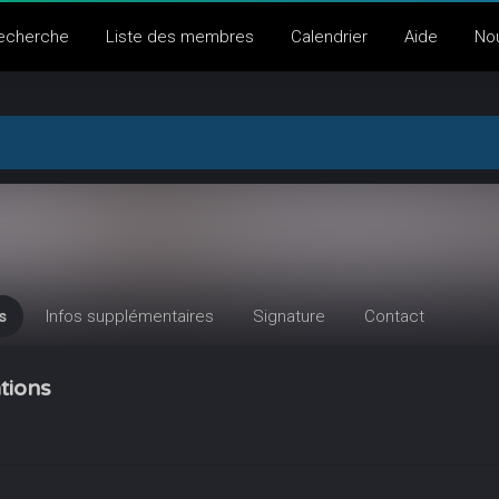
echerche
Liste des membres
Calendrier
Aide
No
s
Infos supplémentaires
Signature
Contact
tions