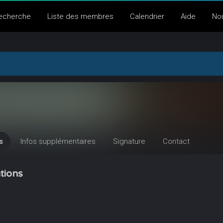
echerche
Liste des membres
Calendrier
Aide
No
s
Infos supplémentaires
Signature
Contact
tions