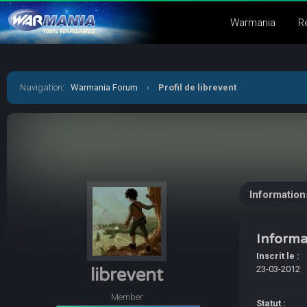
Warmania
R
Navigation
:
Warmania Forum
›
Profil de librevent
Information
Informa
Inscrit le :
23-03-2012
librevent
Member
Statut :