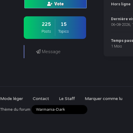
Vote
Hors ligne
Dernière vi
225
15
06-08-2026, 
Posts
Topics
Temps passé
1 Mois
Message
Mode léger
Contact
Le Staff
Marquer comme lu
Thème du forum