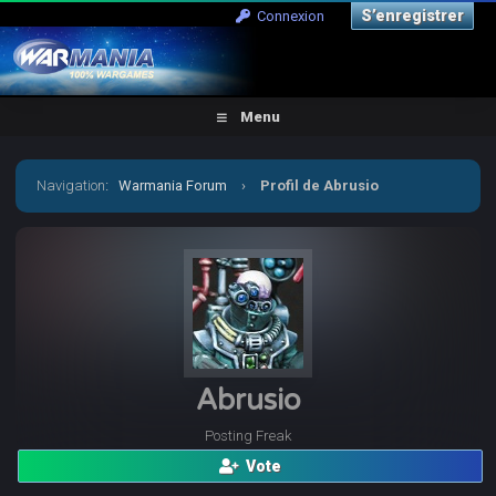
S’enregistrer
Connexion
Menu
Navigation
:
Warmania Forum
›
Profil de Abrusio
Abrusio
Posting Freak
Vote