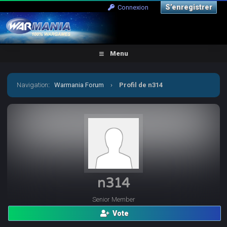
S’enregistrer
Connexion
Menu
Navigation
:
Warmania Forum
›
Profil de n314
n314
Senior Member
Vote