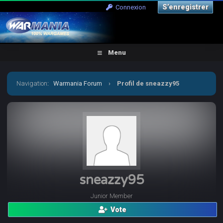
S’enregistrer
Connexion
Menu
Navigation
:
Warmania Forum
›
Profil de sneazzy95
sneazzy95
Junior Member
Vote