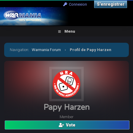
S’enregistrer
Connexion
Menu
Navigation
:
Warmania Forum
›
Profil de Papy Harzen
Papy Harzen
Member
Vote