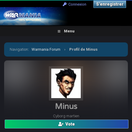
S’enregistrer
Connexion
Menu
Navigation
:
Warmania Forum
›
Profil de Minus
Minus
Cyborg martien
Vote