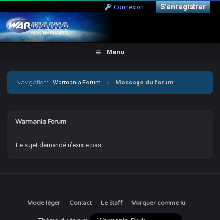
S’enregistrer
Connexion
Menu
Navigation
:
Warmania Forum
›
Message du forum
Warmania Forum
Le sujet demandé n’existe pas.
Mode léger
Contact
Le Staff
Marquer comme lu