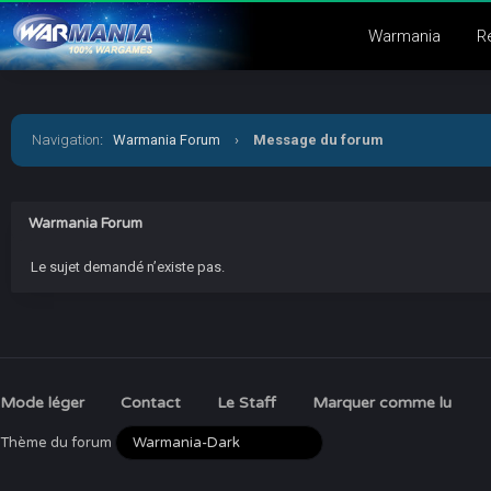
Warmania
R
Navigation
:
Warmania Forum
›
Message du forum
Warmania Forum
Le sujet demandé n’existe pas.
Mode léger
Contact
Le Staff
Marquer comme lu
Thème du forum