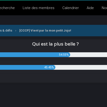
echerche
Liste des membres
Calendrier
Aide
No
s & défis
›
[CCCP] Vient par la mon petit Jojo!
Qui est la plus belle ?
54.55%
45.45%