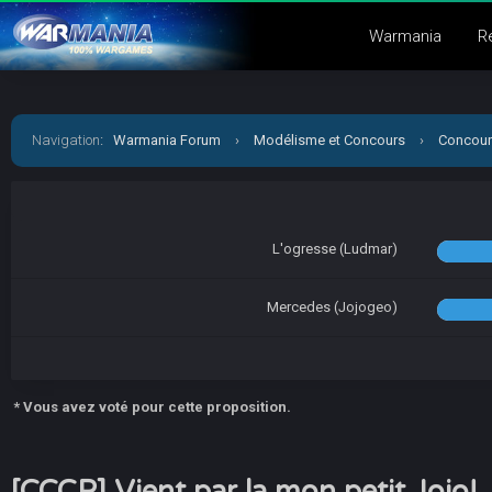
Warmania
R
Navigation
:
Warmania Forum
›
Modélisme et Concours
›
Concour
L'ogresse (Ludmar)
Mercedes (Jojogeo)
* Vous avez voté pour cette proposition.
[CCCP] Vient par la mon petit Jojo!