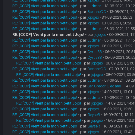
RE: [CCCP] Vient par la mon petit Jojo!
- par
jojogeo
- 21-07-2021, 14:45
RE: [CCCP] Vient par la mon petit Jojo!
- par
Ludmar
- 13-08-2021, 10:12
RE: [CCCP] Vient par la mon petit Jojo!
- par
BananeDC
- 13-08-2021, 20
RE: [CCCP] Vient par la mon petit Jojo!
- par
jojogeo
- 31-08-2021, 22:53
RE: [CCCP] Vient par la mon petit Jojo!
- par
jojogeo
- 03-09-2021, 20:28
RE: [CCCP] Vient par la mon petit Jojo!
- par
Ludmar
- 06-09-2021, 11:55
RE: [CCCP] Vient par la mon petit Jojo!
- par
jojogeo
- 06-09-2021, 17
RE: [CCCP] Vient par la mon petit Jojo!
- par
Ludmar
- 06-09-2021, 17:15
RE: [CCCP] Vient par la mon petit Jojo!
- par
jojogeo
- 06-09-2021, 17:22
RE: [CCCP] Vient par la mon petit Jojo!
- par
Cyrus33
- 06-09-2021, 20:5
RE: [CCCP] Vient par la mon petit Jojo!
- par
Cyrus33
- 06-09-2021, 20:5
RE: [CCCP] Vient par la mon petit Jojo!
- par
jojogeo
- 06-09-2021, 21:0
RE: [CCCP] Vient par la mon petit Jojo!
- par
BananeDC
- 07-09-2021, 02
RE: [CCCP] Vient par la mon petit Jojo!
- par
jojogeo
- 08-09-2021, 03:5
RE: [CCCP] Vient par la mon petit Jojo!
- par
Ludmar
- 07-09-2021, 09:28
RE: [CCCP] Vient par la mon petit Jojo!
- par
Ser Gregor Clegane
- 14-09-
RE: [CCCP] Vient par la mon petit Jojo!
- par
jojogeo
- 14-09-2021, 13:01
RE: [CCCP] Vient par la mon petit Jojo!
- par
Ludmar
- 14-09-2021, 13:15
RE: [CCCP] Vient par la mon petit Jojo!
- par
jojogeo
- 14-09-2021, 14:4
RE: [CCCP] Vient par la mon petit Jojo!
- par
jojogeo
- 16-09-2021, 12:50
RE: [CCCP] Vient par la mon petit Jojo!
- par
GeyseR
- 16-09-2021, 13:11
RE: [CCCP] Vient par la mon petit Jojo!
- par
jojogeo
- 16-09-2021, 13:3
RE: [CCCP] Vient par la mon petit Jojo!
- par
GeyseR
- 16-09-2021, 13:41
RE: [CCCP] Vient par la mon petit Jojo!
- par
jojogeo
- 16-09-2021, 13:43