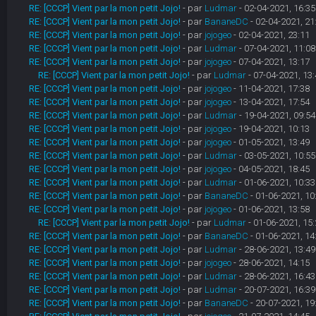
RE: [CCCP] Vient par la mon petit Jojo!
- par
Ludmar
- 02-04-2021, 16:35
RE: [CCCP] Vient par la mon petit Jojo!
- par
BananeDC
- 02-04-2021, 21
RE: [CCCP] Vient par la mon petit Jojo!
- par
jojogeo
- 02-04-2021, 23:11
RE: [CCCP] Vient par la mon petit Jojo!
- par
Ludmar
- 07-04-2021, 11:08
RE: [CCCP] Vient par la mon petit Jojo!
- par
jojogeo
- 07-04-2021, 13:17
RE: [CCCP] Vient par la mon petit Jojo!
- par
Ludmar
- 07-04-2021, 13:
RE: [CCCP] Vient par la mon petit Jojo!
- par
jojogeo
- 11-04-2021, 17:38
RE: [CCCP] Vient par la mon petit Jojo!
- par
jojogeo
- 13-04-2021, 17:54
RE: [CCCP] Vient par la mon petit Jojo!
- par
Ludmar
- 19-04-2021, 09:54
RE: [CCCP] Vient par la mon petit Jojo!
- par
jojogeo
- 19-04-2021, 10:13
RE: [CCCP] Vient par la mon petit Jojo!
- par
jojogeo
- 01-05-2021, 13:49
RE: [CCCP] Vient par la mon petit Jojo!
- par
Ludmar
- 03-05-2021, 10:55
RE: [CCCP] Vient par la mon petit Jojo!
- par
jojogeo
- 04-05-2021, 18:45
RE: [CCCP] Vient par la mon petit Jojo!
- par
Ludmar
- 01-06-2021, 10:33
RE: [CCCP] Vient par la mon petit Jojo!
- par
BananeDC
- 01-06-2021, 10
RE: [CCCP] Vient par la mon petit Jojo!
- par
jojogeo
- 01-06-2021, 13:58
RE: [CCCP] Vient par la mon petit Jojo!
- par
Ludmar
- 01-06-2021, 15:
RE: [CCCP] Vient par la mon petit Jojo!
- par
BananeDC
- 01-06-2021, 14
RE: [CCCP] Vient par la mon petit Jojo!
- par
Ludmar
- 28-06-2021, 13:49
RE: [CCCP] Vient par la mon petit Jojo!
- par
jojogeo
- 28-06-2021, 14:15
RE: [CCCP] Vient par la mon petit Jojo!
- par
Ludmar
- 28-06-2021, 16:43
RE: [CCCP] Vient par la mon petit Jojo!
- par
Ludmar
- 20-07-2021, 16:39
RE: [CCCP] Vient par la mon petit Jojo!
- par
BananeDC
- 20-07-2021, 19