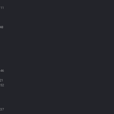
:11
48
:46
21
:52
:37