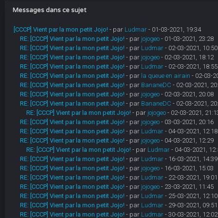
Messages dans ce sujet
[CCCP] Vient par la mon petit Jojo!
- par
Ludmar
- 01-03-2021, 19:34
RE: [CCCP] Vient par la mon petit Jojo!
- par
jojogeo
- 01-03-2021, 23:28
RE: [CCCP] Vient par la mon petit Jojo!
- par
Ludmar
- 02-03-2021, 10:50
RE: [CCCP] Vient par la mon petit Jojo!
- par
jojogeo
- 02-03-2021, 18:12
RE: [CCCP] Vient par la mon petit Jojo!
- par
Ludmar
- 02-03-2021, 18:55
RE: [CCCP] Vient par la mon petit Jojo!
- par
la queue en airain
- 02-03-2
RE: [CCCP] Vient par la mon petit Jojo!
- par
BananeDC
- 02-03-2021, 20
RE: [CCCP] Vient par la mon petit Jojo!
- par
jojogeo
- 02-03-2021, 20:08
RE: [CCCP] Vient par la mon petit Jojo!
- par
BananeDC
- 02-03-2021, 20
RE: [CCCP] Vient par la mon petit Jojo!
- par
jojogeo
- 02-03-2021, 21:1
RE: [CCCP] Vient par la mon petit Jojo!
- par
jojogeo
- 03-03-2021, 20:16
RE: [CCCP] Vient par la mon petit Jojo!
- par
Ludmar
- 04-03-2021, 12:18
RE: [CCCP] Vient par la mon petit Jojo!
- par
jojogeo
- 04-03-2021, 12:29
RE: [CCCP] Vient par la mon petit Jojo!
- par
Ludmar
- 04-03-2021, 12:
RE: [CCCP] Vient par la mon petit Jojo!
- par
Ludmar
- 16-03-2021, 14:39
RE: [CCCP] Vient par la mon petit Jojo!
- par
jojogeo
- 16-03-2021, 15:03
RE: [CCCP] Vient par la mon petit Jojo!
- par
Ludmar
- 22-03-2021, 19:01
RE: [CCCP] Vient par la mon petit Jojo!
- par
jojogeo
- 23-03-2021, 11:45
RE: [CCCP] Vient par la mon petit Jojo!
- par
Ludmar
- 25-03-2021, 12:10
RE: [CCCP] Vient par la mon petit Jojo!
- par
Ludmar
- 29-03-2021, 09:51
RE: [CCCP] Vient par la mon petit Jojo!
- par
Ludmar
- 30-03-2021, 12:02