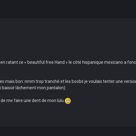
en ratant ce « beautiful free Hand » le côté hispanique mexicano a foncé e
les mais bon: nmm trop tranché et les boobs je voulais tenter une versio
’ai baissé lâchement mon pantalon).
e de me faire une dent de mon lulu