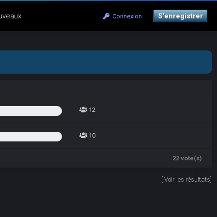
uveaux
S’enregistrer
Connexion
12
10
22 vote(s)
[
Voir les résultats
]