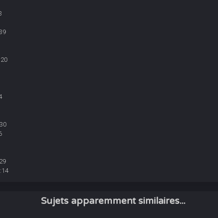
3
39
:20
4
:30
6
29
:14
Sujets apparemment similaires...