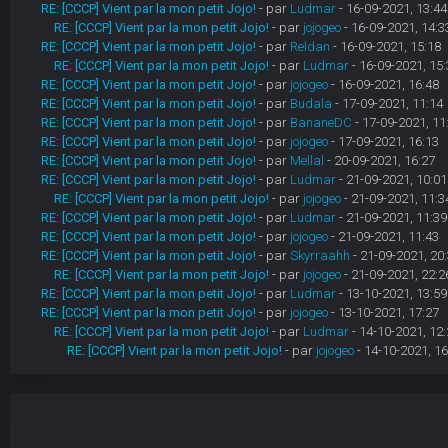
RE: [CCCP] Vient par la mon petit Jojo!
- par
Ludmar
- 16-09-2021, 13:44
RE: [CCCP] Vient par la mon petit Jojo!
- par
jojogeo
- 16-09-2021, 14:3
RE: [CCCP] Vient par la mon petit Jojo!
- par
Reldan
- 16-09-2021, 15:18
RE: [CCCP] Vient par la mon petit Jojo!
- par
Ludmar
- 16-09-2021, 15:
RE: [CCCP] Vient par la mon petit Jojo!
- par
jojogeo
- 16-09-2021, 16:48
RE: [CCCP] Vient par la mon petit Jojo!
- par
Budala
- 17-09-2021, 11:14
RE: [CCCP] Vient par la mon petit Jojo!
- par
BananeDC
- 17-09-2021, 11
RE: [CCCP] Vient par la mon petit Jojo!
- par
jojogeo
- 17-09-2021, 16:13
RE: [CCCP] Vient par la mon petit Jojo!
- par
Mellal
- 20-09-2021, 16:27
RE: [CCCP] Vient par la mon petit Jojo!
- par
Ludmar
- 21-09-2021, 10:01
RE: [CCCP] Vient par la mon petit Jojo!
- par
jojogeo
- 21-09-2021, 11:3
RE: [CCCP] Vient par la mon petit Jojo!
- par
Ludmar
- 21-09-2021, 11:39
RE: [CCCP] Vient par la mon petit Jojo!
- par
jojogeo
- 21-09-2021, 11:43
RE: [CCCP] Vient par la mon petit Jojo!
- par
Skyrraahh
- 21-09-2021, 20
RE: [CCCP] Vient par la mon petit Jojo!
- par
jojogeo
- 21-09-2021, 22:2
RE: [CCCP] Vient par la mon petit Jojo!
- par
Ludmar
- 13-10-2021, 13:59
RE: [CCCP] Vient par la mon petit Jojo!
- par
jojogeo
- 13-10-2021, 17:27
RE: [CCCP] Vient par la mon petit Jojo!
- par
Ludmar
- 14-10-2021, 12:
RE: [CCCP] Vient par la mon petit Jojo!
- par
jojogeo
- 14-10-2021, 16