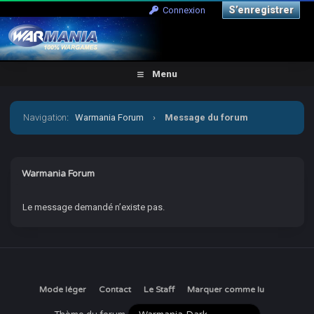
S’enregistrer
Connexion
Menu
Navigation
:
Warmania Forum
›
Message du forum
Warmania Forum
Le message demandé n’existe pas.
Mode léger
Contact
Le Staff
Marquer comme lu