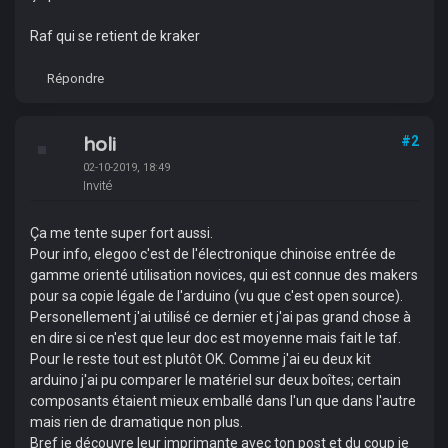
Raf qui se retient de kraker
Répondre
holi
#2
02-10-2019, 18:49
Invité
Ça me tente super fort aussi.
Pour info, elegoo c'est de l'électronique chinoise entrée de
gamme orienté utilisation novices, qui est connue des makers
pour sa copie légale de l'arduino (vu que c'est open source).
Personellement j'ai utilisé ce dernier et j'ai pas grand chose à
en dire si ce n'est que leur doc est moyenne mais fait le taf.
Pour le reste tout est plutôt OK. Comme j'ai eu deux kit
arduino j'ai pu comparer le matériel sur deux boîtes; certain
composants étaient mieux emballé dans l'un que dans l'autre
mais rien de dramatique non plus.
Bref je découvre leur imprimante avec ton post et du coup je