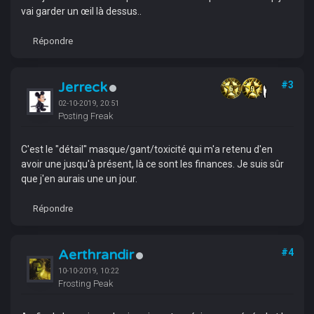
vai garder un œil là dessus..
Répondre
Jerreck
#3
02-10-2019, 20:51
Posting Freak
C'est le "détail" masque/gant/toxicité qui m'a retenu d'en
avoir une jusqu'à présent, là ce sont les finances. Je suis sûr
que j'en aurais une un jour.
Répondre
Aerthrandir
#4
10-10-2019, 10:22
Frosting Peak