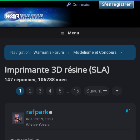
S’enregistrer
Connexion
Menu
Navigation
:
Warmania Forum
›
Modélisme et Concours
›
Aide, Tutos, Impression 3D
›
Imprimante 3D résine (SLA)
Imprimante 3D résine (SLA)
147 réponses, 106788 vues
1
2
3
4
5
...
15
Suivant
rafpark
#1
02-10-2019, 18:27
Wookie Cookie
on en parlait ici :