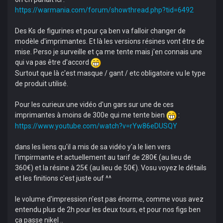
https://warmania.com/forum/showthread.php?tid=6492
Des Ks de figurines et pour ça ben va falloir changer de
modèle d'imprimantes. Et là les versions résines vont être de
mise. Perso je surveille et ça me tente mais j'en connais une
qui va pas être d'accord
Surtout que là c'est masque / gant / etc obligatoire vu le type
de produit utilisé.
Pour les curieux une vidéo d'un gars sur une de ces
imprimantes à moins de 300e qui me tente bien
:
https://www.youtube.com/watch?v=rYw86eDUSQY
dans les liens qu'il a mis de sa vidéo y'a le lien vers
l'impirmante et actuellement au tarif de 280€ (au lieu de
360€) et la résine à 25€ (au lieu de 50€). Vosu voyez le détails
et les finitions c'est juste ouf ^^
le volume d'impression n'est pas énorme, comme vous avez
entendu plus de 2h pour les deux tours, et pour nos figs ben
ça passe nikel ..