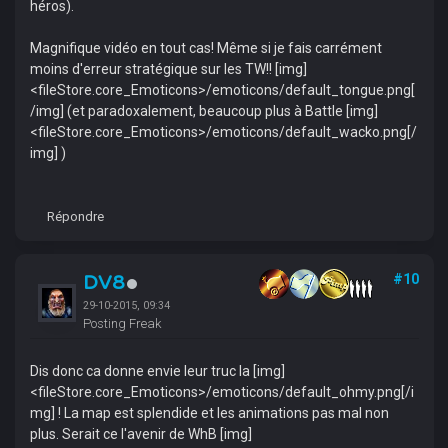
héros).
Magnifique vidéo en tout cas! Même si je fais carrément
moins d'erreur stratégique sur les TW!! [img]
<fileStore.core_Emoticons>/emoticons/default_tongue.png[
/img] (et paradoxalement, beaucoup plus à Battle [img]
<fileStore.core_Emoticons>/emoticons/default_wacko.png[/
img] )
Répondre
DV8
#10
29-10-2015, 09:34
Posting Freak
Dis donc ca donne envie leur truc la [img]
<fileStore.core_Emoticons>/emoticons/default_ohmy.png[/i
mg] ! La map est splendide et les animations pas mal non
plus. Serait ce l'avenir de WhB [img]