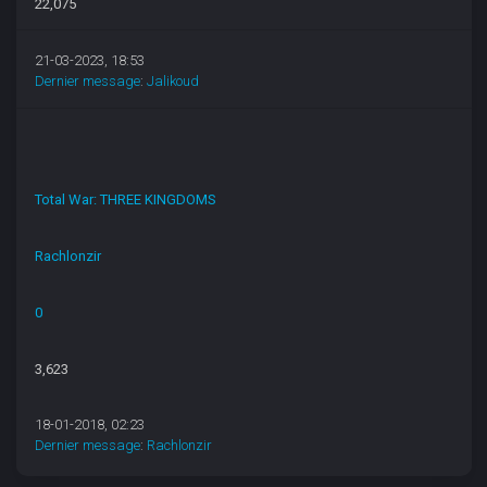
22,075
21-03-2023, 18:53
Dernier message
:
Jalikoud
Total War: THREE KINGDOMS
Rachlonzir
0
3,623
18-01-2018, 02:23
Dernier message
:
Rachlonzir