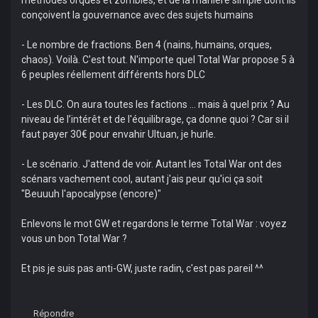
méthodes orques et zombies, et de la manière simple dont ils
conçoivent la gouvernance avec des sujets humains
- Le nombre de fractions. Ben 4 (nains, humains, orques,
chaos). Voilà. C'est tout. N'importe quel Total War propose 5 à
6 peuples réellement différents hors DLC
- Les DLC. On aura toutes les factions ... mais à quel prix ? Au
niveau de l’intérêt et de l'équilibrage, ça donne quoi ? Car si il
faut payer 30€ pour envahir Ultuan, je hurle.
- Le scénario. J'attend de voir. Autant les Total War ont des
scénars vachement cool, autant j'ais peur qu'ici ça soit
"Beuuuh l'apocalypse (encore)"
Enlevons le mot GW et regardons le terme Total War : voyez
vous un bon Total War ?
Et pis je suis pas anti-GW, juste radin, c'est pas pareil ^^
Répondre