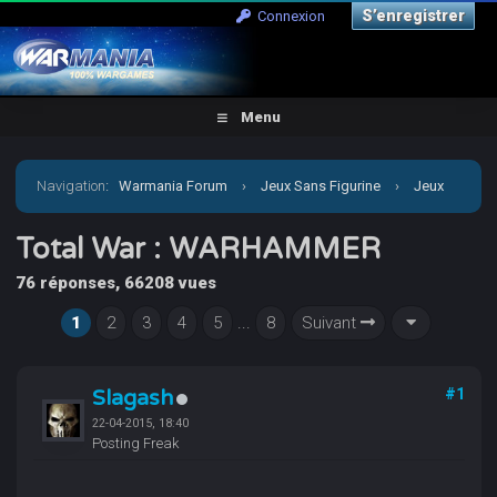
S’enregistrer
Connexion
Menu
Navigation
:
Warmania Forum
›
Jeux Sans Figurine
›
Jeux
Vidéo
›
Total War : WARHAMMER
Total War : WARHAMMER
76 réponses, 66208 vues
1
2
3
4
5
...
8
Suivant
Slagash
#1
22-04-2015, 18:40
Posting Freak