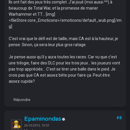
Ils ont fait des jeux très complet. J'ai joué (moi aussi ^^) à
beaucoup de Total War, et la promesse de marier
Warhammer et TT... [img]
<fileStore.core_Emoticons>/emoticons/default_wub.png[/im
g]
C'est vrai que le défi est de taille, mais CA est à la hauteur, je
pense. Sinon, ça sera leur plus gros ratage.
Je pense aussi qu'il y aura toutes les races. Car vu que c'est
une trilogie, faire des DLC pour les trois jeux... les joueurs vont
pas trop appréciés... C'est se tirer une balle dans le pied. Je
crois pas que CA est assez bête pour faire ça. Peut être
assez cupide?
Répondre
Epaminondas
#8
26-10-2015, 10:51