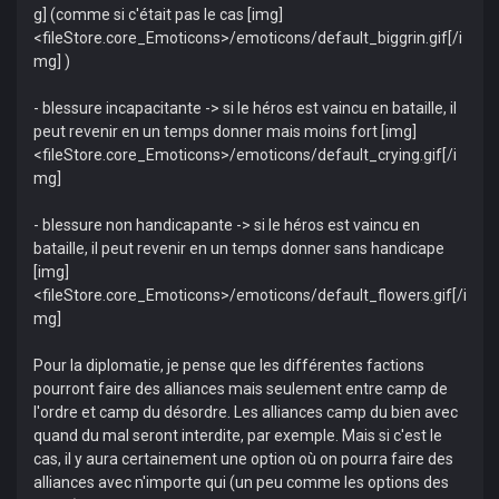
g] (comme si c'était pas le cas [img]
<fileStore.core_Emoticons>/emoticons/default_biggrin.gif[/i
mg] )
- blessure incapacitante -> si le héros est vaincu en bataille, il
peut revenir en un temps donner mais moins fort [img]
<fileStore.core_Emoticons>/emoticons/default_crying.gif[/i
mg]
- blessure non handicapante -> si le héros est vaincu en
bataille, il peut revenir en un temps donner sans handicape
[img]
<fileStore.core_Emoticons>/emoticons/default_flowers.gif[/i
mg]
Pour la diplomatie, je pense que les différentes factions
pourront faire des alliances mais seulement entre camp de
l'ordre et camp du désordre. Les alliances camp du bien avec
quand du mal seront interdite, par exemple. Mais si c'est le
cas, il y aura certainement une option où on pourra faire des
alliances avec n'importe qui (un peu comme les options des