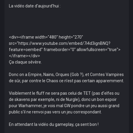
La vidéo date d'aujourd'hui :
<div><iframe width="480" height="270"
src="https://www.youtube.com/embed/7i4d3ignBNQ?
feature=oembed" frameborder="0" allowfullscreen="true">
</iframe></div>
Ça claque sévère.
Donc on a Empire, Nains, Orques (Gob ?), et Comtes Vampires
de sûr, par contre le Chaos ce n'est pas certain apparemment.
Visiblement le fluff ne sera pas celui de TET (pas d'elfes ou
de skavens par exemple, ni de Nurgle), donc un bon espoir
pour Warhammer, je vois mal GW pondre un jeu aussi grand
public s'il ne renvoi pas vers un jeu correspondant.
En attendant la vidéo du gameplay, ça sent bon !