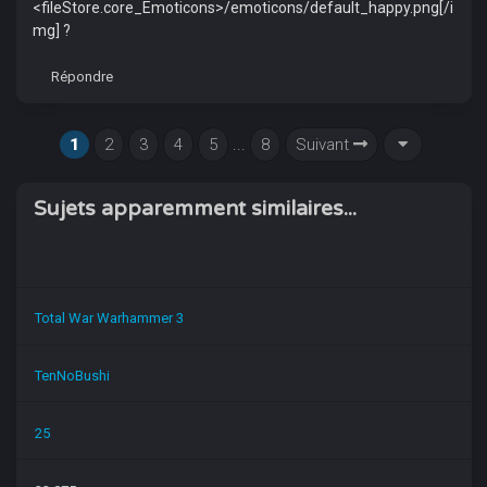
<fileStore.core_Emoticons>/emoticons/default_happy.png[/i
mg] ?
Répondre
1
2
3
4
5
...
8
Suivant
Sujets apparemment similaires...
Total War Warhammer 3
TenNoBushi
25