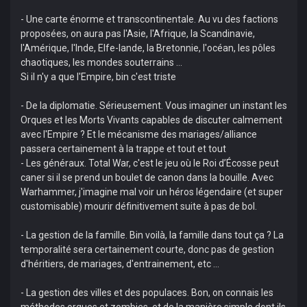
- Une carte énorme et transcontinentale. Au vu des factions
proposées, on aura pas l'Asie, l'Afrique, la Scandinavie,
l'Amérique, l'Inde, Elfe-lande, la Bretonnie, l'océan, les pôles
chaotiques, les mondes souterrains ...
Si il n'y a que l'Empire, bin c'est triste
- De la diplomatie. Sérieusement. Vous imaginer un instant les
Orques et les Morts Vivants capables de discuter calmement
avec l'Empire ? Et le mécanisme des mariages/alliance
passera certainement à la trappe et tout et tout
- Les généraux. Total War, c'est le jeu où le Roi d’Écosse peut
caner si il se prend un boulet de canon dans la bouille. Avec
Warhammer, j'imagine mal voir un héros légendaire (et super
customisable) mourir définitivement suite à pas de bol.
- La gestion de la famille. Bin voilà, la famille dans tout ça ? La
temporalité sera certainement courte, donc pas de gestion
d'héritiers, de mariages, d'entrainement, etc ...
- La gestion des villes et des populaces. Bon, on connais les