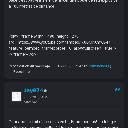
base c'est pas vraiment de lancer une boule de feu explosive
a 100 metres de distance
<div><iframe width="480" height="270"
src="https://www.youtube.com/embed/iK0BMkKmwB4?
feature=oembed" frameborder="0" allowfullscreen="true">
</iframe></div>
(Modification du message : 30-10-2015, 11:19 par
Epaminondas
.)
Répondre
Jay974
#9
29-10-2015, 04:22
Member
Ouais, tout à fait d'accord avec toi, Epaminondas!! La trilogie
va être exactement celle-là. Un tour de magie pour faire venir