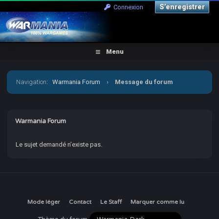
S’enregistrer
Connexion
Menu
Navigation
:
Warmania Forum
›
Message du forum
Warmania Forum
Le sujet demandé n’existe pas.
Mode léger
Contact
Le Staff
Marquer comme lu