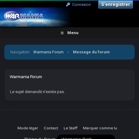
S’enregistrer
Connexion
Menu
Navigation
:
Warmania Forum
›
Message du forum
Warmania Forum
Le sujet demandé n’existe pas.
Mode léger
Contact
Le Staff
Marquer comme lu