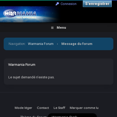
S’enregistrer
Connexion
Menu
Navigation
:
Warmania Forum
›
Message du forum
Warmania Forum
Le sujet demandé n’existe pas.
Mode léger
Contact
Le Staff
Marquer comme lu