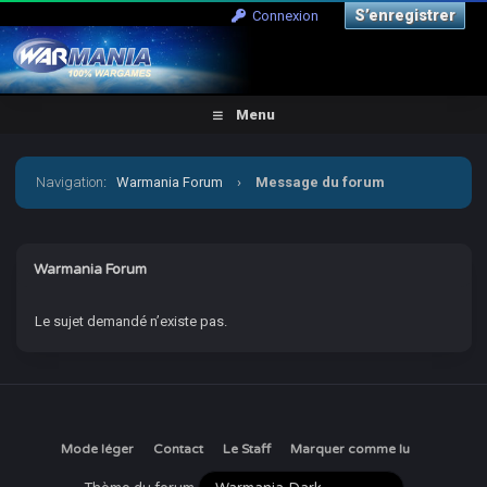
S’enregistrer
Connexion
Menu
Navigation
:
Warmania Forum
›
Message du forum
Warmania Forum
Le sujet demandé n’existe pas.
Mode léger
Contact
Le Staff
Marquer comme lu