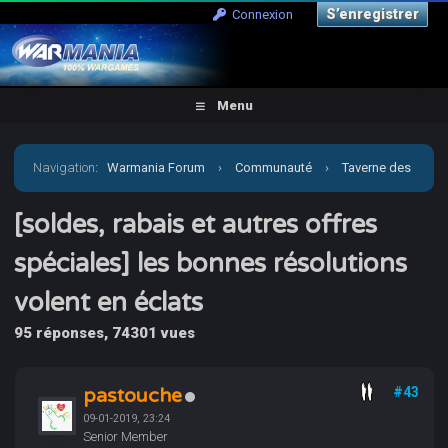
S’enregistrer
Connexion
Menu
Navigation
:
Warmania Forum
›
Communauté
›
Taverne des
joueurs
›
[soldes, rabais et autres offres spéciales] les
[soldes, rabais et autres offres
spéciales] les bonnes résolutions
bonnes résolutions volent en éclats
volent en éclats
95 réponses, 74301 vues
pastouche
#43
09-01-2019, 23:24
Senior Member