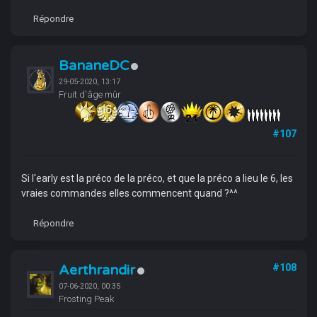
Répondre
BananeDC
29-05-2020, 13:17
Fruit d'âge mûr
#107
Si l'early est la préco de la préco, et que la préco a lieu le 6, les
vraies commandes elles commencent quand ?^^
Répondre
Aerthrandir
#108
07-06-2020, 00:35
Frosting Peak