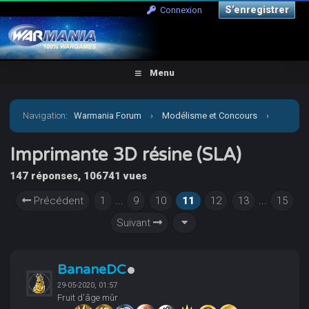
S’enregistrer
Connexion
Menu
Navigation
:
Warmania Forum
›
Modélisme et Concours
›
Aide, Tutos, Impression 3D
›
Imprimante 3D résine (SLA)
Imprimante 3D résine (SLA)
147 réponses, 106741 vues
Précédent
1
...
9
10
11
12
13
...
15
Suivant
BananeDC
29-05-2020, 01:57
Fruit d'âge mûr