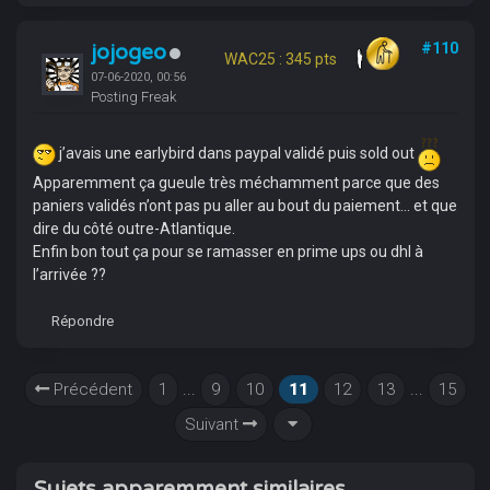
jojogeo
#110
WAC25 : 345 pts
07-06-2020, 00:56
Posting Freak
j’avais une earlybird dans paypal validé puis sold out
Apparemment ça gueule très méchamment parce que des
paniers validés n’ont pas pu aller au bout du paiement... et que
dire du côté outre-Atlantique.
Enfin bon tout ça pour se ramasser en prime ups ou dhl à
l’arrivée ??
Répondre
Précédent
1
...
9
10
11
12
13
...
15
Suivant
Sujets apparemment similaires...