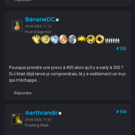
BananeDC
29-05-2020, 11:13
Fruit d'âge mûr
#103
Pourquoi prendre une preco à 400 alors qu'il y a early à 300 ?
Si c'était déjà lancé je comprendrais, là y a visiblement un truc
qui m'échappe...
Répondre
Aerthrandir
#104
29-05-2020, 11:37
Frosting Peak