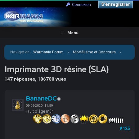
S’enregistrer
Connexion
Menu
Navigation
:
Warmania Forum
›
Modélisme et Concours
›
Aide, Tutos, Impression 3D
›
Imprimante 3D résine (SLA)
Imprimante 3D résine (SLA)
147 réponses, 106700 vues
BananeDC
09-06-2020, 11:59
Fruit d'âge mûr
#125