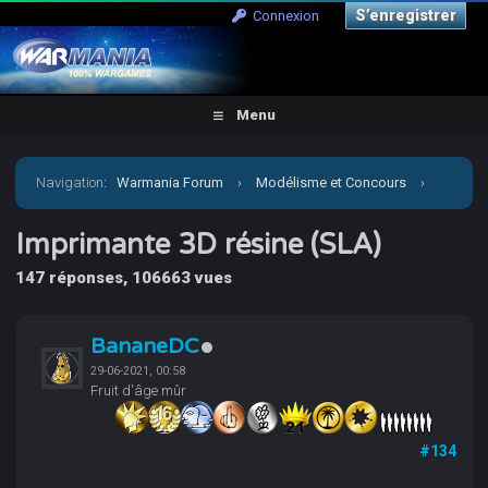
S’enregistrer
Connexion
Menu
Navigation
:
Warmania Forum
›
Modélisme et Concours
›
Aide, Tutos, Impression 3D
›
Imprimante 3D résine (SLA)
Imprimante 3D résine (SLA)
147 réponses, 106663 vues
BananeDC
29-06-2021, 00:58
Fruit d'âge mûr
#134