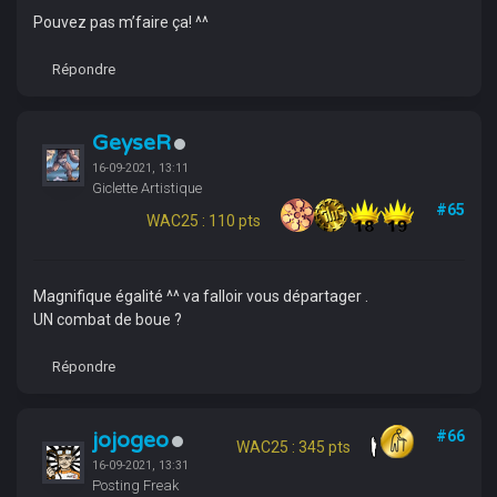
Pouvez pas m’faire ça! ^^
Répondre
GeyseR
16-09-2021, 13:11
Giclette Artistique
#65
WAC25 : 110 pts
Magnifique égalité ^^ va falloir vous départager .
UN combat de boue ?
Répondre
jojogeo
#66
WAC25 : 345 pts
16-09-2021, 13:31
Posting Freak