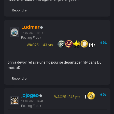
Répondre
Ludmar
14-09-2021, 13:15
Posting Freak
#62
WAC25 : 143 pts
on va devoir refaire une fig pour se départager rdv dans D6
mois xD
Répondre
jojogeo
#63
WAC25 : 345 pts
14-09-2021, 14:41
Posting Freak