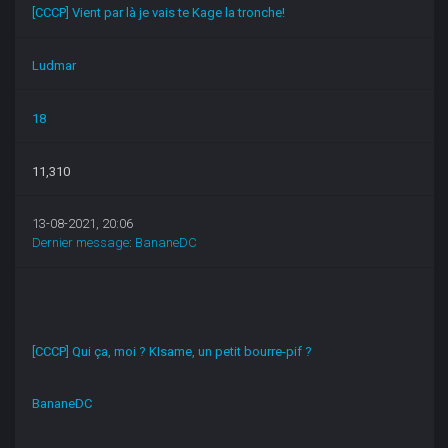
[CCCP] Vient par là je vais te Kage la tronche!
Ludmar
18
11,310
13-08-2021, 20:06
Dernier message
:
BananeDC
[CCCP] Qui ça, moi ? KIsame, un petit bourre-pif ?
BananeDC