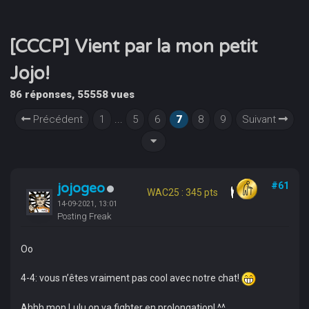
[CCCP] Vient par la mon petit
Jojo!
86 réponses, 55558 vues
Précédent
1
...
5
6
7
8
9
Suivant
jojogeo
#61
WAC25 : 345 pts
14-09-2021, 13:01
Posting Freak
Oo
4-4: vous n’êtes vraiment pas cool avec notre chat!
Ahhh mon Lulu on va fighter en prolongation! ^^