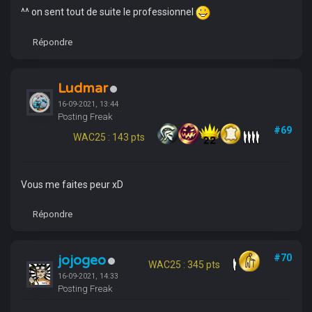
^^ on sent tout de suite le professionnel
Répondre
Ludmar
16-09-2021, 13:44
Posting Freak
#69
WAC25 : 143 pts
Vous me faites peur xD
Répondre
jojogeo
#70
WAC25 : 345 pts
16-09-2021, 14:33
Posting Freak