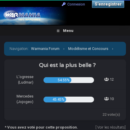
S’enregistrer
Connexion
Menu
Navigation
:
Warmania Forum
›
Modélisme et Concours
›
Concours & défis
›
[CCCP] Vient par la mon petit Jojo!
Qui est la plus belle ?
L'ogresse
12
54.55%
(Ludmar)
Mercedes
10
45.45%
(Jojogeo)
22 vote(s)
* Vous avez voté pour cette proposition.
[
Voir les résultats
]