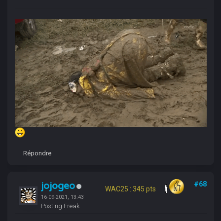
Répondre
jojogeo
#68
WAC25 : 345 pts
16-09-2021, 13:43
Posting Freak