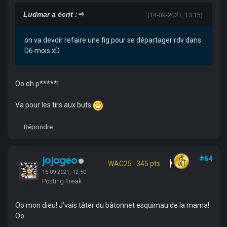
Ludmar a écrit :
(14-09-2021, 13:15)
on va devoir refaire une fig pour se départager rdv dans
D6 mois xD
Oo oh p*****!
Va pour les tirs aux buts
Répondre
jojogeo
#64
WAC25 : 345 pts
16-09-2021, 12:50
Posting Freak
Oo mon dieu! J’vais tâter du bâtonnet esquimau de la mama!
Oo