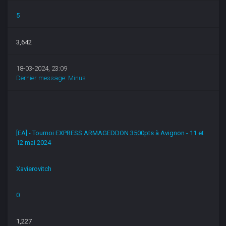
5
3,642
18-03-2024, 23:09
Dernier message
:
Minus
[EA] - Tournoi EXPRESS ARMAGEDDON 3500pts à Avignon - 11 et
12 mai 2024
Xavierovitch
0
1,227