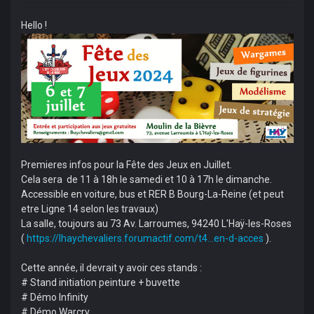
Hello !
Premieres infos pour la Fête des Jeux en Juillet.
Cela sera de 11 à 18h le samedi et 10 à 17h le dimanche.
Accessible en voiture, bus et RER B Bourg-La-Reine (et peut
etre Ligne 14 selon les travaux)
La salle, toujours au 73 Av. Larroumes, 94240 L'Haÿ-les-Roses
(
https://lhaychevaliers.forumactif.com/t4...en-d-acces
).
Cette année, il devrait y avoir ces stands :
# Stand initiation peinture + buvette
# Démo Infinity
# Démo Warcry