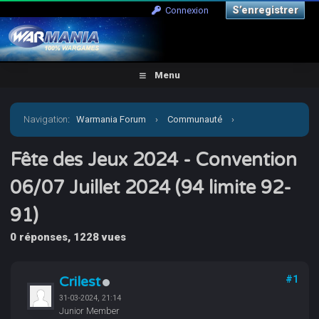
S’enregistrer
Connexion
Menu
Navigation
:
Warmania Forum
›
Communauté
›
Manifestations
›
Fête des Jeux 2024 - Convention 06/07
Fête des Jeux 2024 - Convention
06/07 Juillet 2024 (94 limite 92-
Juillet 2024 (94 limite 92-91)
91)
0 réponses, 1228 vues
Crilest
#1
31-03-2024, 21:14
Junior Member