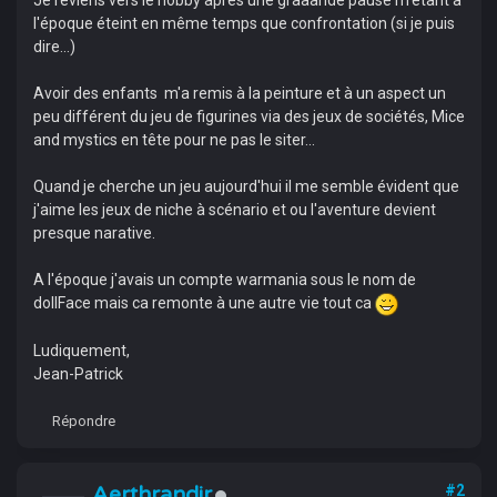
Je reviens vers le hobby après une graaande pause m'étant à
l'époque éteint en même temps que confrontation (si je puis
dire...)
Avoir des enfants m'a remis à la peinture et à un aspect un
peu différent du jeu de figurines via des jeux de sociétés, Mice
and mystics en tête pour ne pas le siter...
Quand je cherche un jeu aujourd'hui il me semble évident que
j'aime les jeux de niche à scénario et ou l'aventure devient
presque narative.
A l'époque j'avais un compte warmania sous le nom de
dollFace mais ca remonte à une autre vie tout ca
Ludiquement,
Jean-Patrick
Répondre
Aerthrandir
#2