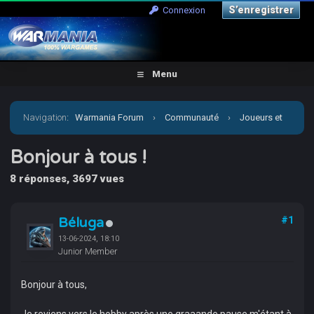
S’enregistrer
Connexion
Menu
Navigation
:
Warmania Forum
›
Communauté
›
Joueurs et
clubs : présentation
›
Bonjour à tous !
Bonjour à tous !
8 réponses, 3697 vues
Béluga
#1
13-06-2024, 18:10
Junior Member
Bonjour à tous,