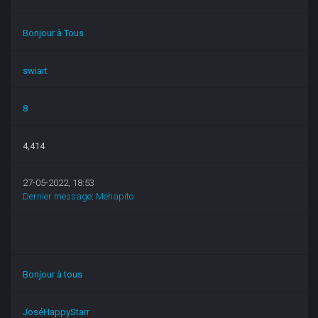
Bonjour à Tous
swiart
8
4,414
27-05-2022, 18:53
Dernier message
:
Mehapito
Bonjour à tous
JoséHappyStarr