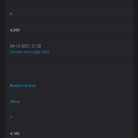
6
4,090
09-12-2021, 21:23
Dernier message
:
FAM
Bonjour à tous
Zitrus
7
4,185