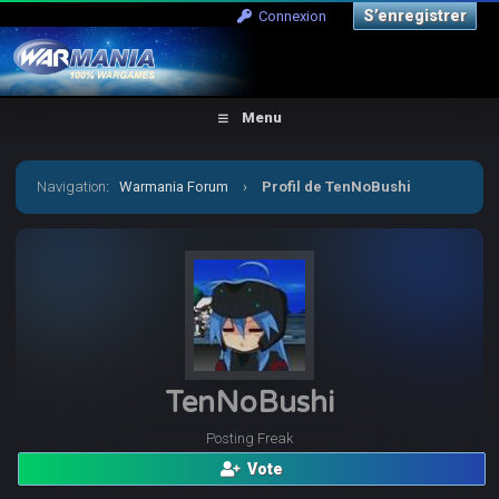
S’enregistrer
Connexion
Menu
Navigation
:
Warmania Forum
›
Profil de TenNoBushi
TenNoBushi
Posting Freak
Vote