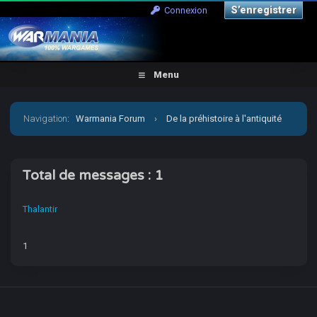
S’enregistrer
Connexion
Menu
Navigation
:
Warmania Forum
›
De la préhistoire à l'antiquité
›
Antiquité-Historique
›
[Hail Caesar] Bataille de Corcyre
Total de messages : 1
-301 Syracuse vs Macédoine
›
Qui a posté ?
Thalantir
1