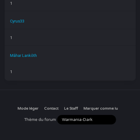
1
Cyrus33
1
Mâhar Lankôth
1
Mode léger
Contact
Le Staff
Marquer comme lu
Thème du forum