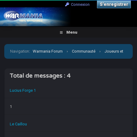
S’enregistrer
Connexion
Menu
Navigation
:
Warmania Forum
›
Communauté
›
Joueurs et
clubs : présentation
›
Salut à tous
›
Qui a posté ?
Total de messages : 4
Lucius Forge 1
1
Le Caillou