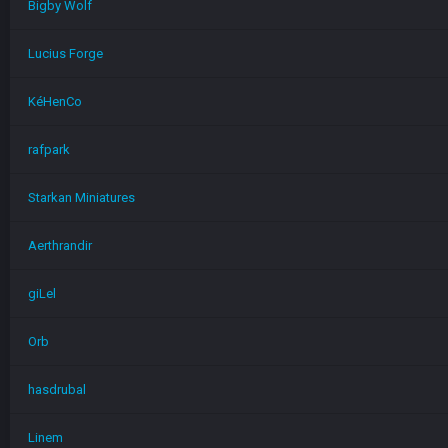
Bigby Wolf
Lucius Forge
KéHenCo
rafpark
Starkan Miniatures
Aerthrandir
giLel
Orb
hasdrubal
Linem