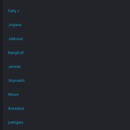
Fatty J
Jolyane
Jalikoud
BangDoll
Jerreck
Skyrraahh
Minus
Ascestus
petitgars