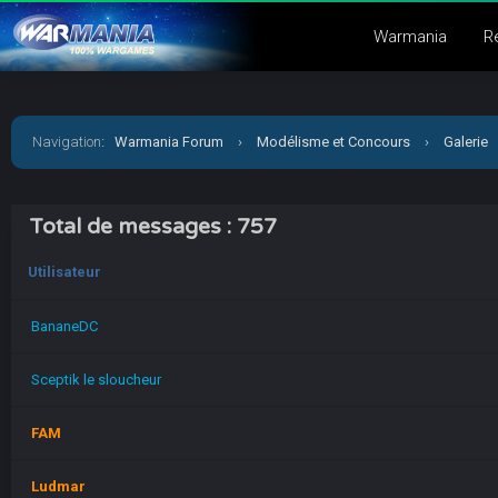
Warmania
R
Navigation
:
Warmania Forum
›
Modélisme et Concours
›
Galerie
Total de messages : 757
Utilisateur
BananeDC
Sceptik le sloucheur
FAM
Ludmar