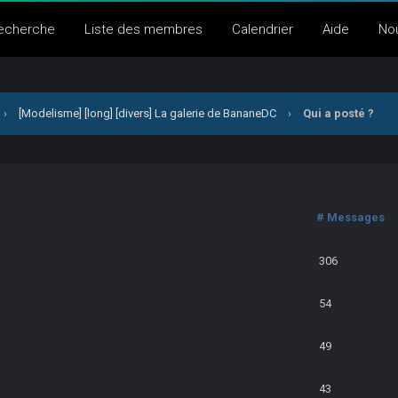
echerche
Liste des membres
Calendrier
Aide
No
›
[Modelisme] [long] [divers] La galerie de BananeDC
›
Qui a posté ?
# Messages
306
54
49
43