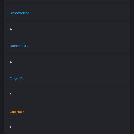
Syntaxerror
4
BananeDC
4
GeyseR
3
Ludmar
3