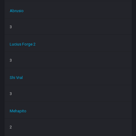
Abrusio
3
Lucius Forge 2
3
Shi Vral
3
Mehapito
2