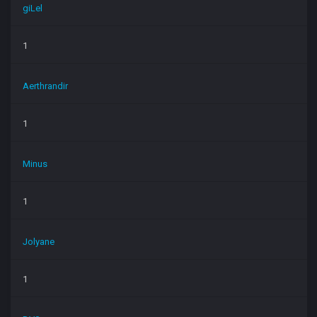
giLel
1
Aerthrandir
1
Minus
1
Jolyane
1