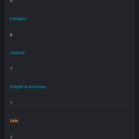
9
petitgars
8
Jackard
7
Sceptik le sloucheur
7
FAM
7