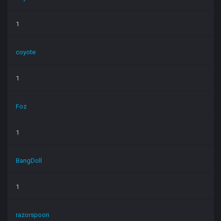
1
coyote
1
Foz
1
BangDoll
1
razorspoon