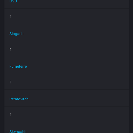
DV8
1
Slagash
1
Fumeterre
1
Patatovitch
1
Skyrraahh