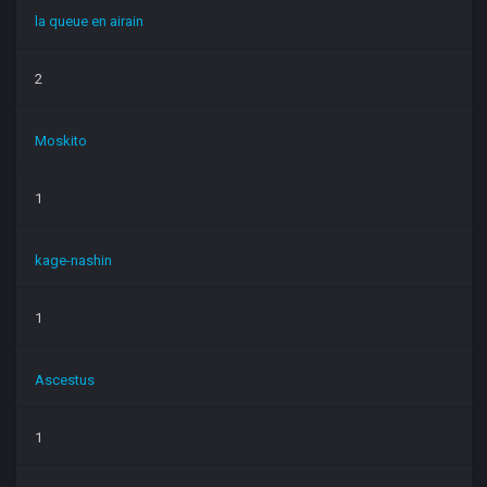
la queue en airain
2
Moskito
1
kage-nashin
1
Ascestus
1