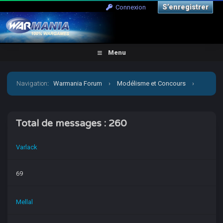
S’enregistrer
Connexion
Menu
Navigation
:
Warmania Forum
›
Modélisme et Concours
›
Galerie
›
[modélisme][long][divers]La galerie de Varlack
›
Total de messages : 260
Qui a posté ?
Varlack
69
Mellal