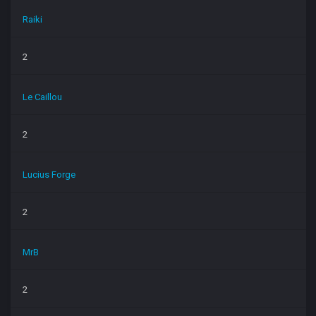
Raiki
2
Le Caillou
2
Lucius Forge
2
MrB
2