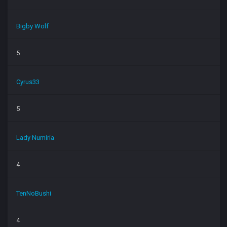
Bigby Wolf
5
Cyrus33
5
Lady Numiria
4
TenNoBushi
4