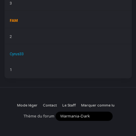
3
FAM
2
Cyrus33
1
Mode léger
Contact
Le Staff
Marquer comme lu
Thème du forum