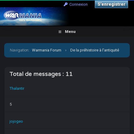
S’enregistrer
Connexion
Menu
Navigation
:
Warmania Forum
›
De la préhistoire à l'antiquité
›
Antiquité-Historique
›
[Hail Caesar] Bataille de Venusia
Total de messages : 11
-280 Rome vs Pyrrhus
›
Qui a posté ?
Thalantir
5
jojogeo