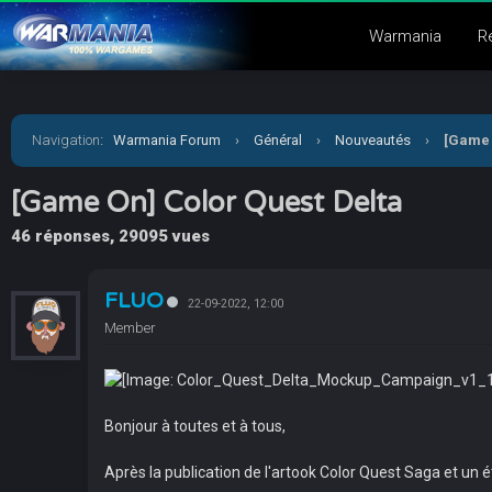
Warmania
R
Navigation
:
Warmania Forum
›
Général
›
Nouveautés
›
[Game 
[Game On] Color Quest Delta
46 réponses, 29095 vues
FLUO
22-09-2022, 12:00
Member
Bonjour à toutes et à tous,
Après la publication de l'artook Color Quest Saga et un é