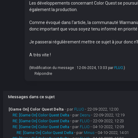
Les développements concernant Color Quest se poursuiven
également la production.
Comme évoqué dans l'article, la communauté Warmania 
donc important que vous soyez tenu informé en priorit
Je passerai régulièrement mettre ce sujet à jour donc n'
A très vite !
(Modification du message : 12-06-2024, 13:03 par
FLUO
.)
Répondre
Messages dans ce sujet
[Game On] Color Quest Delta
- par
FLUO
- 22-09-2022, 12:00
RE: [Game On] Color Quest Delta
- par
Desru
- 22-09-2022, 12:19
RE: [Game On] Color Quest Delta
- par
FLUO
- 22-09-2022, 12:23
RE: [Game On] Color Quest Delta
- par
FLUO
- 04-10-2022, 12:09
RE: [Game On] Color Quest Delta
- par
Minus
- 04-10-2022, 14:01