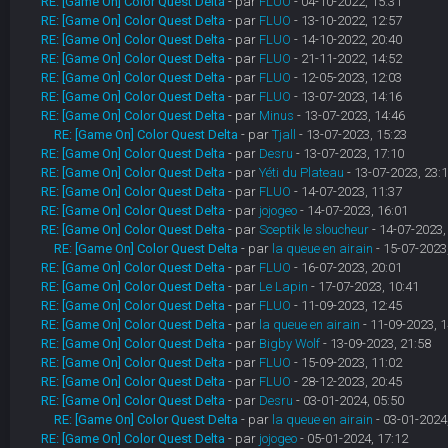
RE: [Game On] Color Quest Delta
- par
FLUO
- 04-10-2022, 15:31
RE: [Game On] Color Quest Delta
- par
FLUO
- 13-10-2022, 12:57
RE: [Game On] Color Quest Delta
- par
FLUO
- 14-10-2022, 20:40
RE: [Game On] Color Quest Delta
- par
FLUO
- 21-11-2022, 14:52
RE: [Game On] Color Quest Delta
- par
FLUO
- 12-05-2023, 12:03
RE: [Game On] Color Quest Delta
- par
FLUO
- 13-07-2023, 14:16
RE: [Game On] Color Quest Delta
- par
Minus
- 13-07-2023, 14:46
RE: [Game On] Color Quest Delta
- par
Tjall
- 13-07-2023, 15:23
RE: [Game On] Color Quest Delta
- par
Desru
- 13-07-2023, 17:10
RE: [Game On] Color Quest Delta
- par
Yéti du Plateau
- 13-07-2023, 23:
RE: [Game On] Color Quest Delta
- par
FLUO
- 14-07-2023, 11:37
RE: [Game On] Color Quest Delta
- par
jojogeo
- 14-07-2023, 16:01
RE: [Game On] Color Quest Delta
- par
Sceptik le sloucheur
- 14-07-2023,
RE: [Game On] Color Quest Delta
- par
la queue en airain
- 15-07-2023
RE: [Game On] Color Quest Delta
- par
FLUO
- 16-07-2023, 20:01
RE: [Game On] Color Quest Delta
- par
Le Lapin
- 17-07-2023, 10:41
RE: [Game On] Color Quest Delta
- par
FLUO
- 11-09-2023, 12:45
RE: [Game On] Color Quest Delta
- par
la queue en airain
- 11-09-2023, 1
RE: [Game On] Color Quest Delta
- par
Bigby Wolf
- 13-09-2023, 21:58
RE: [Game On] Color Quest Delta
- par
FLUO
- 15-09-2023, 11:02
RE: [Game On] Color Quest Delta
- par
FLUO
- 28-12-2023, 20:45
RE: [Game On] Color Quest Delta
- par
Desru
- 03-01-2024, 05:50
RE: [Game On] Color Quest Delta
- par
la queue en airain
- 03-01-2024
RE: [Game On] Color Quest Delta
- par
jojogeo
- 05-01-2024, 17:12