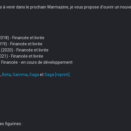
ours à venir dans le prochain Warmazine, je vous propose d'ouvrir un no
18) - Financée et livrée
9) - Financée et livrée
2020) - Financée et livrée
1) - Financée et livrée
) - Financée - en cours de développement
a
,
Beta
,
Gamma
,
Saga
et
Saga [reprint]
.
s figurines :