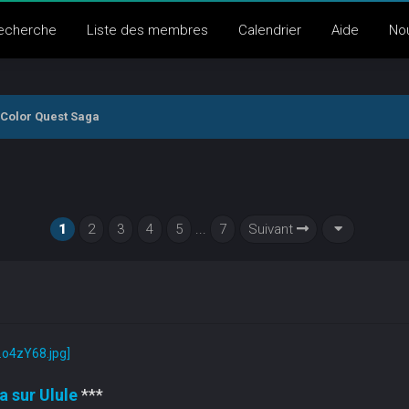
echerche
Liste des membres
Calendrier
Aide
No
] Color Quest Saga
1
2
3
4
5
...
7
Suivant
 sur Ulule
***