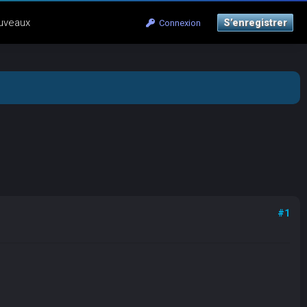
uveaux
S’enregistrer
Connexion
#1