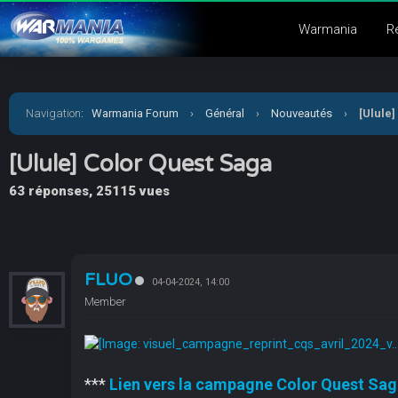
Warmania
R
Navigation
:
Warmania Forum
›
Général
›
Nouveautés
›
[Ulule
[Ulule] Color Quest Saga
63 réponses, 25115 vues
FLUO
04-04-2024, 14:00
Member
***
Lien vers la campagne Color Quest Saga