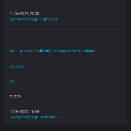
24-06-2024, 20:05
Dernier message
:
Bigby Wolf
DA FIGHT XXV (collectif) : le topic qui te fait planer...
Cyrus33
194
92,898
06-03-2023, 16:38
Dernier message
:
Aerthrandir