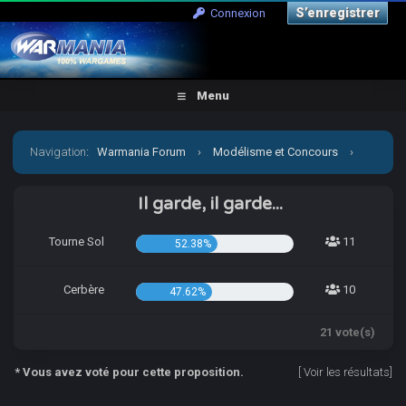
S’enregistrer
Connexion
Menu
Navigation
:
Warmania Forum
›
Modélisme et Concours
›
Concours & défis
›
DA FIGHT XXVII (collectif) : match 4
Il garde, il garde...
Tourne Sol
11
52.38%
Cerbère
10
47.62%
21 vote(s)
* Vous avez voté pour cette proposition.
[
Voir les résultats
]