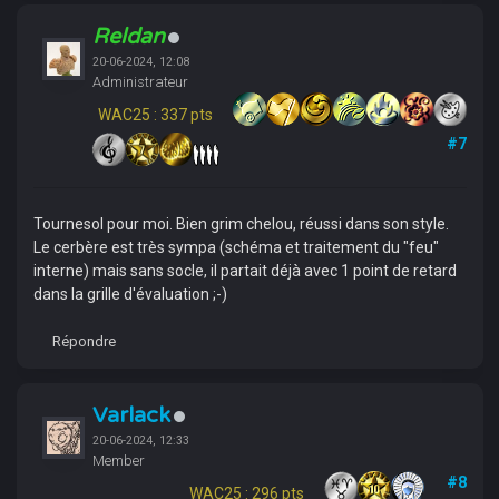
Reldan
20-06-2024, 12:08
Administrateur
WAC25 : 337 pts
#7
Tournesol pour moi. Bien grim chelou, réussi dans son style.
Le cerbère est très sympa (schéma et traitement du "feu"
interne) mais sans socle, il partait déjà avec 1 point de retard
dans la grille d'évaluation ;-)
Répondre
Varlack
20-06-2024, 12:33
Member
#8
WAC25 : 296 pts